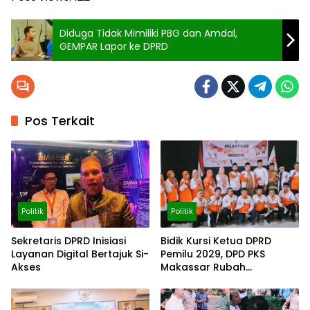
Diduga Tidak Mimiliki PBG dan Amdal,
GEMPAR Lapor ke DPRD
Pos Terkait
Politik
Politik
Sekretaris DPRD Inisiasi
Bidik Kursi Ketua DPRD
Layanan Digital Bertajuk Si-
Pemilu 2029, DPD PKS
Akses
Makassar Rubah
Komposisi DPC