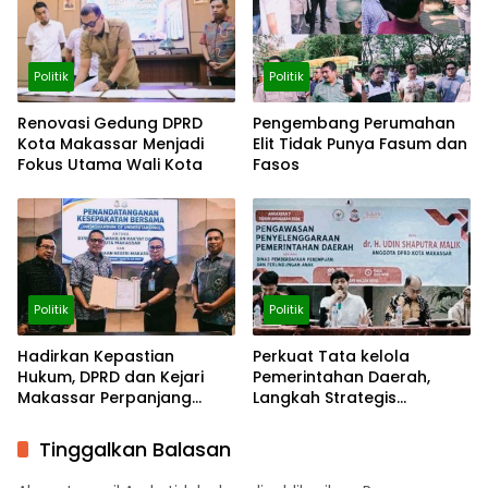
Politik
Politik
Renovasi Gedung DPRD
Pengembang Perumahan
Kota Makassar Menjadi
Elit Tidak Punya Fasum dan
Fokus Utama Wali Kota
Fasos
Politik
Politik
Hadirkan Kepastian
Perkuat Tata kelola
Hukum, DPRD dan Kejari
Pemerintahan Daerah,
Makassar Perpanjang
Langkah Strategis
Kerja Sama
Tingkatkan Fungsi
Pengawasan
Tinggalkan Balasan