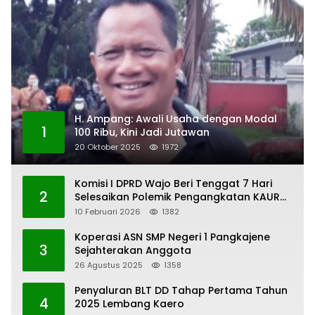
H. Ampang: Awali Usaha dengan Modal
1
100 Ribu, Kini Jadi Jutawan
20 Oktober 2025
1972
Komisi I DPRD Wajo Beri Tenggat 7 Hari
2
Selesaikan Polemik Pengangkatan KAUR
Keuangan Desa Bau-Bau
10 Februari 2026
1382
Koperasi ASN SMP Negeri 1 Pangkajene
3
Sejahterakan Anggota
26 Agustus 2025
1358
Penyaluran BLT DD Tahap Pertama Tahun
4
2025 Lembang Kaero