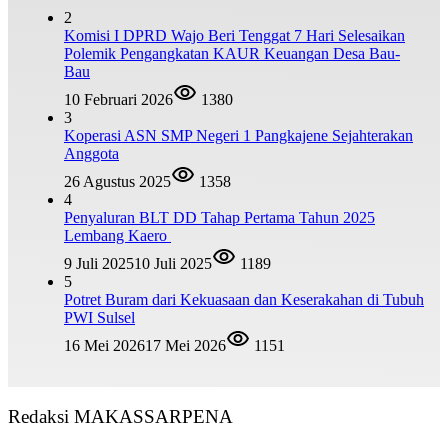
2
Komisi I DPRD Wajo Beri Tenggat 7 Hari Selesaikan
Polemik Pengangkatan KAUR Keuangan Desa Bau-
Bau
10 Februari 2026
1380
3
Koperasi ASN SMP Negeri 1 Pangkajene Sejahterakan
Anggota
26 Agustus 2025
1358
4
Penyaluran BLT DD Tahap Pertama Tahun 2025
Lembang Kaero
9 Juli 2025
10 Juli 2025
1189
5
Potret Buram dari Kekuasaan dan Keserakahan di Tubuh
PWI Sulsel
16 Mei 2026
17 Mei 2026
1151
Redaksi MAKASSARPENA