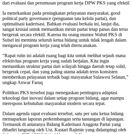
dari evaluasi dan perumusan program kerja DPW PKS yang efektif.
Ia menekankan pada peningkatan pelayanan masyarakat, good
political party governance (penguatan tata kelola partai), dan
optimalisasi kaderisasi. Bahkan evaluasi berkala ini, lanjut dia,
sangat krusial untuk memastikan mesin partai tetap panas dan terus
bergerak secara efektif. Karena itu orang momor Wahid PKS di
Sulsel ini meminta seluruh ketua bidang untuk tidak lengah dalam
mengawal program kerja yang telah direncanakan.
“Rapat rutin ini adalah ruang bagi kita untuk melihat sejauh mana
efektivitas program kerja yang sudah berjalan. Kita ingin
memastikan struktur partai dari wilayah hingga daerah tetap solid,
bergerak cepat, dan yang paling utama adalah terus konsisten
memberikan pelayanan terbaik bagi masyarakat Sulawesi Selatan,”
ungkap Anwar Faruq
Politikus PKS tersebut juga menegaskan pentingnya adaptasi
teknologi dan inovasi dalam setiap program bidang, agar mampu
merespons kebutuhan masyarakat modern secara tepat.
Dalam agenda rapat evaluasi tersebut, satu per satu ketua bidang
memaparkan laporan perkembangan serta tantangan di lapangan.
Termasuk di antaranya Bidang Kaderisasi Anggota Partai yang
dihadiri langsung oleh Ust. Kastari Rajimin yang didampingi oleh