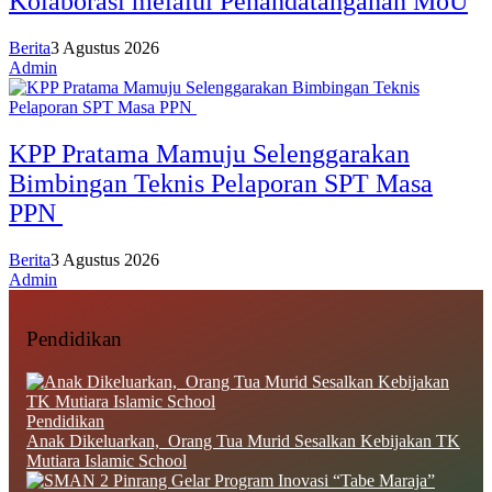
Kolaborasi melalui Penandatanganan MoU
Berita
3 Agustus 2026
Admin
KPP Pratama Mamuju Selenggarakan
Bimbingan Teknis Pelaporan SPT Masa
PPN
Berita
3 Agustus 2026
Admin
Pendidikan
Pendidikan
Anak Dikeluarkan, Orang Tua Murid Sesalkan Kebijakan TK
Mutiara Islamic School