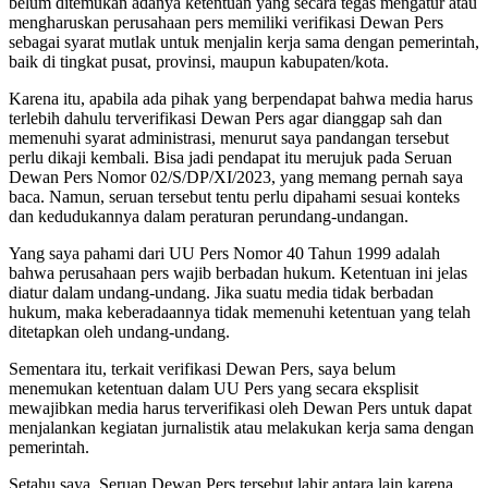
belum ditemukan adanya ketentuan yang secara tegas mengatur atau
mengharuskan perusahaan pers memiliki verifikasi Dewan Pers
sebagai syarat mutlak untuk menjalin kerja sama dengan pemerintah,
baik di tingkat pusat, provinsi, maupun kabupaten/kota.
Karena itu, apabila ada pihak yang berpendapat bahwa media harus
terlebih dahulu terverifikasi Dewan Pers agar dianggap sah dan
memenuhi syarat administrasi, menurut saya pandangan tersebut
perlu dikaji kembali. Bisa jadi pendapat itu merujuk pada Seruan
Dewan Pers Nomor 02/S/DP/XI/2023, yang memang pernah saya
baca. Namun, seruan tersebut tentu perlu dipahami sesuai konteks
dan kedudukannya dalam peraturan perundang-undangan.
Yang saya pahami dari UU Pers Nomor 40 Tahun 1999 adalah
bahwa perusahaan pers wajib berbadan hukum. Ketentuan ini jelas
diatur dalam undang-undang. Jika suatu media tidak berbadan
hukum, maka keberadaannya tidak memenuhi ketentuan yang telah
ditetapkan oleh undang-undang.
Sementara itu, terkait verifikasi Dewan Pers, saya belum
menemukan ketentuan dalam UU Pers yang secara eksplisit
mewajibkan media harus terverifikasi oleh Dewan Pers untuk dapat
menjalankan kegiatan jurnalistik atau melakukan kerja sama dengan
pemerintah.
Setahu saya, Seruan Dewan Pers tersebut lahir antara lain karena