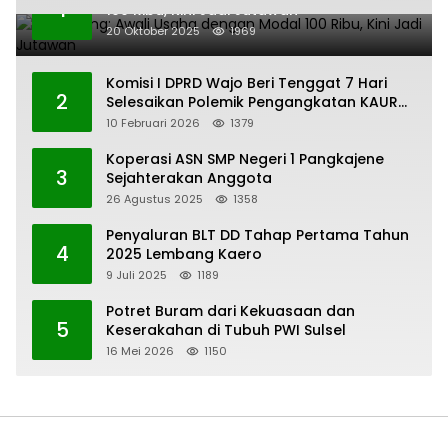
1
100 Ribu, Kini Jadi Jutawan
20 Oktober 2025
1969
Komisi I DPRD Wajo Beri Tenggat 7 Hari
2
Selesaikan Polemik Pengangkatan KAUR
Keuangan Desa Bau-Bau
10 Februari 2026
1379
Koperasi ASN SMP Negeri 1 Pangkajene
3
Sejahterakan Anggota
26 Agustus 2025
1358
Penyaluran BLT DD Tahap Pertama Tahun
4
2025 Lembang Kaero
9 Juli 2025
1189
Potret Buram dari Kekuasaan dan
5
Keserakahan di Tubuh PWI Sulsel
16 Mei 2026
1150