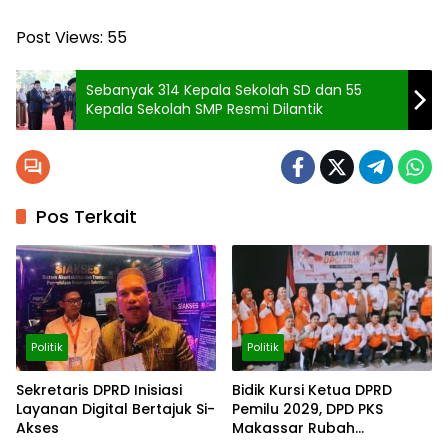
Post Views:
55
Sebanyak 314 Kepala Sekolah SD dan 55
Kepala Sekolah SMP Resmi Dilantik
Pos Terkait
Politik
Politik
Sekretaris DPRD Inisiasi
Bidik Kursi Ketua DPRD
Layanan Digital Bertajuk Si-
Pemilu 2029, DPD PKS
Akses
Makassar Rubah
Komposisi DPC