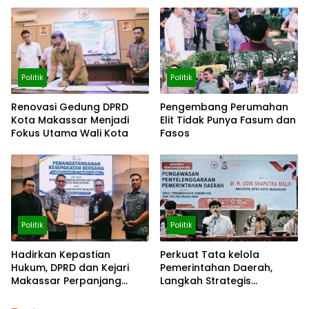
Politik
Politik
Renovasi Gedung DPRD
Pengembang Perumahan
Kota Makassar Menjadi
Elit Tidak Punya Fasum dan
Fokus Utama Wali Kota
Fasos
Politik
Politik
Hadirkan Kepastian
Perkuat Tata kelola
Hukum, DPRD dan Kejari
Pemerintahan Daerah,
Makassar Perpanjang
Langkah Strategis
Kerja Sama
Tingkatkan Fungsi
Pengawasan