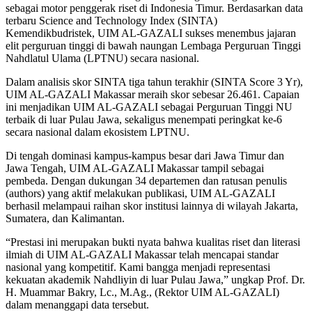
sebagai motor penggerak riset di Indonesia Timur. Berdasarkan data
terbaru Science and Technology Index (SINTA)
Kemendikbudristek, UIM AL-GAZALI sukses menembus jajaran
elit perguruan tinggi di bawah naungan Lembaga Perguruan Tinggi
Nahdlatul Ulama (LPTNU) secara nasional.
Dalam analisis skor SINTA tiga tahun terakhir (SINTA Score 3 Yr),
UIM AL-GAZALI Makassar meraih skor sebesar 26.461. Capaian
ini menjadikan UIM AL-GAZALI sebagai Perguruan Tinggi NU
terbaik di luar Pulau Jawa, sekaligus menempati peringkat ke-6
secara nasional dalam ekosistem LPTNU.
Di tengah dominasi kampus-kampus besar dari Jawa Timur dan
Jawa Tengah, UIM AL-GAZALI Makassar tampil sebagai
pembeda. Dengan dukungan 34 departemen dan ratusan penulis
(authors) yang aktif melakukan publikasi, UIM AL-GAZALI
berhasil melampaui raihan skor institusi lainnya di wilayah Jakarta,
Sumatera, dan Kalimantan.
“Prestasi ini merupakan bukti nyata bahwa kualitas riset dan literasi
ilmiah di UIM AL-GAZALI Makassar telah mencapai standar
nasional yang kompetitif. Kami bangga menjadi representasi
kekuatan akademik Nahdliyin di luar Pulau Jawa,” ungkap Prof. Dr.
H. Muammar Bakry, Lc., M.Ag., (Rektor UIM AL-GAZALI)
dalam menanggapi data tersebut.