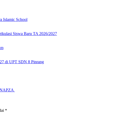
a Islamic School
rikulasi Siswa Baru TA 2026/2027
um
27 di UPT SDN 8 Pinrang
ya NAPZA
dai
*