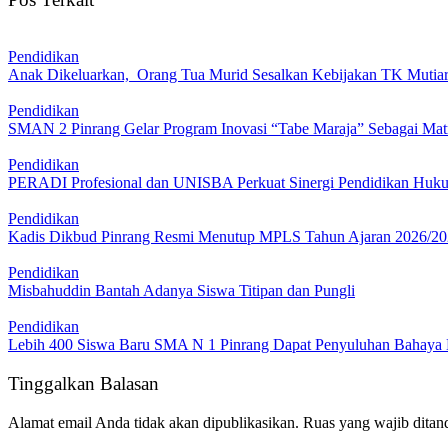
Pendidikan
Anak Dikeluarkan, Orang Tua Murid Sesalkan Kebijakan TK Mutiar
Pendidikan
SMAN 2 Pinrang Gelar Program Inovasi “Tabe Maraja” Sebagai Mat
Pendidikan
PERADI Profesional dan UNISBA Perkuat Sinergi Pendidikan Huk
Pendidikan
Kadis Dikbud Pinrang Resmi Menutup MPLS Tahun Ajaran 2026/20
Pendidikan
Misbahuddin Bantah Adanya Siswa Titipan dan Pungli
Pendidikan
Lebih 400 Siswa Baru SMA N 1 Pinrang Dapat Penyuluhan Baha
Tinggalkan Balasan
Alamat email Anda tidak akan dipublikasikan.
Ruas yang wajib ditan