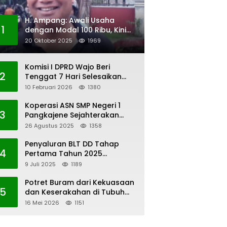
H. Ampang: Awali Usaha
1
dengan Modal 100 Ribu, Kini
Jadi Jutawan
20 Oktober 2025
1969
Komisi I DPRD Wajo Beri
2
Tenggat 7 Hari Selesaikan
Polemik Pengangkatan KAUR
10 Februari 2026
1380
Keuangan Desa Bau-Bau
Koperasi ASN SMP Negeri 1
3
Pangkajene Sejahterakan
Anggota
26 Agustus 2025
1358
Penyaluran BLT DD Tahap
4
Pertama Tahun 2025
Lembang Kaero
9 Juli 2025
1189
Potret Buram dari Kekuasaan
5
dan Keserakahan di Tubuh
PWI Sulsel
16 Mei 2026
1151