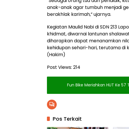
“Sebagai orang tua dan pendidik, k
anak-anak agar tumbuh menjadi gene
berakhlak karimah,” ujarnya.
Kegiatan Maulid Nabi di SDN 213 L
khidmat, diwarnai lantunan shalawat
diharapkan dapat menanamkan nila
kehidupan sehari-hari, terutama di k
(Hakim)
Post Views:
214
Fun Bike Meriahkan HUT Ke 5
Pos Terkait