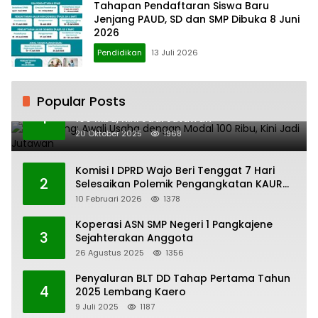
Tahapan Pendaftaran Siswa Baru
Jenjang PAUD, SD dan SMP Dibuka 8 Juni
2026
Pendidikan
13 Juli 2026
Popular Posts
H. Ampang: Awali Usaha dengan Modal
1
100 Ribu, Kini Jadi Jutawan
20 Oktober 2025
1968
Komisi I DPRD Wajo Beri Tenggat 7 Hari
2
Selesaikan Polemik Pengangkatan KAUR
Keuangan Desa Bau-Bau
10 Februari 2026
1378
Koperasi ASN SMP Negeri 1 Pangkajene
3
Sejahterakan Anggota
26 Agustus 2025
1356
Penyaluran BLT DD Tahap Pertama Tahun
4
2025 Lembang Kaero
9 Juli 2025
1187