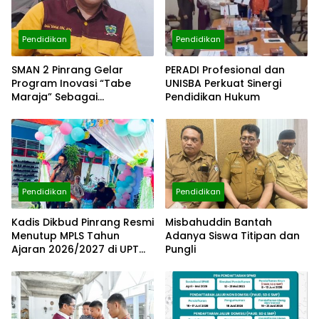
Pendidikan
Pendidikan
SMAN 2 Pinrang Gelar
PERADI Profesional dan
Program Inovasi “Tabe
UNISBA Perkuat Sinergi
Maraja” Sebagai
Pendidikan Hukum
Matrikulasi Siswa Baru TA
2026/2027
Pendidikan
Pendidikan
Kadis Dikbud Pinrang Resmi
Misbahuddin Bantah
Menutup MPLS Tahun
Adanya Siswa Titipan dan
Ajaran 2026/2027 di UPT
Pungli
SDN 8 Pinrang