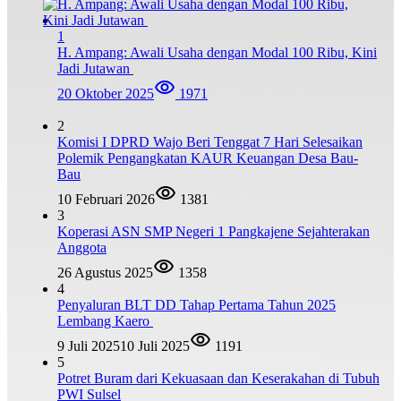
1
H. Ampang: Awali Usaha dengan Modal 100 Ribu, Kini
Jadi Jutawan
20 Oktober 2025
1971
2
Komisi I DPRD Wajo Beri Tenggat 7 Hari Selesaikan
Polemik Pengangkatan KAUR Keuangan Desa Bau-
Bau
10 Februari 2026
1381
3
Koperasi ASN SMP Negeri 1 Pangkajene Sejahterakan
Anggota
26 Agustus 2025
1358
4
Penyaluran BLT DD Tahap Pertama Tahun 2025
Lembang Kaero
9 Juli 2025
10 Juli 2025
1191
5
Potret Buram dari Kekuasaan dan Keserakahan di Tubuh
PWI Sulsel