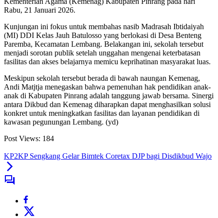
Kementerian Agama (Kemenag) Kabupaten Pinrang pada hari
Rabu, 21 Januari 2026.
Kunjungan ini fokus untuk membahas nasib Madrasah Ibtidaiyah
(MI) DDI Kelas Jauh Batulosso yang berlokasi di Desa Benteng
Paremba, Kecamatan Lembang. Belakangan ini, sekolah tersebut
menjadi sorotan publik setelah unggahan mengenai keterbatasan
fasilitas dan akses belajarnya memicu keprihatinan masyarakat luas.
Meskipun sekolah tersebut berada di bawah naungan Kemenag,
Andi Matjtja menegaskan bahwa pemenuhan hak pendidikan anak-
anak di Kabupaten Pinrang adalah tanggung jawab bersama. Sinergi
antara Dikbud dan Kemenag diharapkan dapat menghasilkan solusi
konkret untuk meningkatkan fasilitas dan layanan pendidikan di
kawasan pegunungan Lembang. (yd)
Post Views:
184
KP2KP Sengkang Gelar Bimtek Coretax DJP bagi Disdikbud Wajo