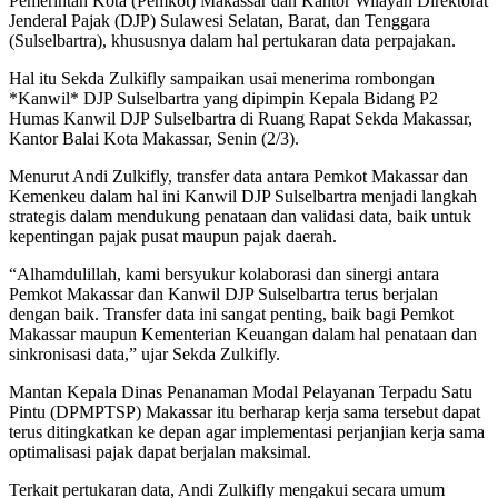
Pemerintah Kota (Pemkot) Makassar dan Kantor Wilayah Direktorat
Jenderal Pajak (DJP) Sulawesi Selatan, Barat, dan Tenggara
(Sulselbartra), khususnya dalam hal pertukaran data perpajakan.
Hal itu Sekda Zulkifly sampaikan usai menerima rombongan
*Kanwil* DJP Sulselbartra yang dipimpin Kepala Bidang P2
Humas Kanwil DJP Sulselbartra di Ruang Rapat Sekda Makassar,
Kantor Balai Kota Makassar, Senin (2/3).
Menurut Andi Zulkifly, transfer data antara Pemkot Makassar dan
Kemenkeu dalam hal ini Kanwil DJP Sulselbartra menjadi langkah
strategis dalam mendukung penataan dan validasi data, baik untuk
kepentingan pajak pusat maupun pajak daerah.
“Alhamdulillah, kami bersyukur kolaborasi dan sinergi antara
Pemkot Makassar dan Kanwil DJP Sulselbartra terus berjalan
dengan baik. Transfer data ini sangat penting, baik bagi Pemkot
Makassar maupun Kementerian Keuangan dalam hal penataan dan
sinkronisasi data,” ujar Sekda Zulkifly.
Mantan Kepala Dinas Penanaman Modal Pelayanan Terpadu Satu
Pintu (DPMPTSP) Makassar itu berharap kerja sama tersebut dapat
terus ditingkatkan ke depan agar implementasi perjanjian kerja sama
optimalisasi pajak dapat berjalan maksimal.
Terkait pertukaran data, Andi Zulkifly mengakui secara umum