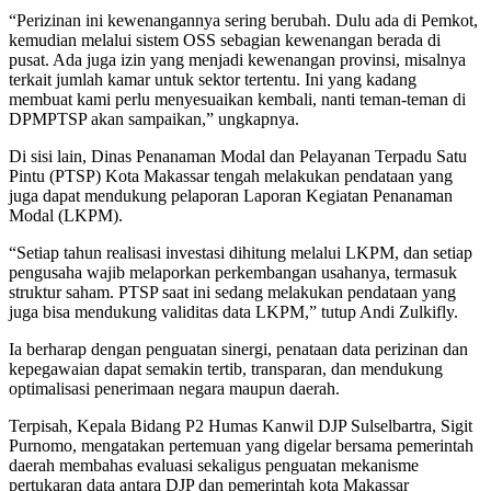
“Perizinan ini kewenangannya sering berubah. Dulu ada di Pemkot,
kemudian melalui sistem OSS sebagian kewenangan berada di
pusat. Ada juga izin yang menjadi kewenangan provinsi, misalnya
terkait jumlah kamar untuk sektor tertentu. Ini yang kadang
membuat kami perlu menyesuaikan kembali, nanti teman-teman di
DPMPTSP akan sampaikan,” ungkapnya.
Di sisi lain, Dinas Penanaman Modal dan Pelayanan Terpadu Satu
Pintu (PTSP) Kota Makassar tengah melakukan pendataan yang
juga dapat mendukung pelaporan Laporan Kegiatan Penanaman
Modal (LKPM).
“Setiap tahun realisasi investasi dihitung melalui LKPM, dan setiap
pengusaha wajib melaporkan perkembangan usahanya, termasuk
struktur saham. PTSP saat ini sedang melakukan pendataan yang
juga bisa mendukung validitas data LKPM,” tutup Andi Zulkifly.
Ia berharap dengan penguatan sinergi, penataan data perizinan dan
kepegawaian dapat semakin tertib, transparan, dan mendukung
optimalisasi penerimaan negara maupun daerah.
Terpisah, Kepala Bidang P2 Humas Kanwil DJP Sulselbartra, Sigit
Purnomo, mengatakan pertemuan yang digelar bersama pemerintah
daerah membahas evaluasi sekaligus penguatan mekanisme
pertukaran data antara DJP dan pemerintah kota Makassar