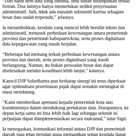
“Dari tujuh item data yang diminta, lima sudah disampaikan sesuai
format. Dua lainnya hanya memerlukan sedikit penyesuaian
administratif. Jadi, tidak ada masalah substantif karena sebagian
besar data sudah terpenuhi,” jelasnya.
Ia menambahkan, kendala yang muncul lebih bersifat teknis dan
administratif, termasuk perbedaan kewenangan antara pemerintah
provinsi dan pemerintah kabupaten/kota, serta proses digitalisasi
data kepegawaian yang masih berjalan.
“Beberapa hal memang terkait perbedaan kewenangan antara
provinsi dan daerah, serta proses digitalisasi yang masih
berlangsung. Namun, itu bukan persoalan besar dan dapat
diselesaikan melalui koordinasi lebih lanjut,” katanya.
Kanwil DJP Sulselbartra pun berharap sinergi ini terus diperkuat
agar optimalisasi penerimaan pajak dapat semakin meningkat di
masa mendatang.
“Kami memberikan apresiasi kepada pemerintah kota atas
komitmennya dalam mendukung pertukaran data. Harapannya, ke
depan kerja sama ini bisa lebih baik lagi sehingga seluruh isi
perjanjian dapat diimplementasikan secara maksimal,” tutur Sigit.
Ia menegaskan, komunikasi informal antara DJP dan pemerintah
daerah juga tetap berjalan guna memastikan setiap kendala dapat