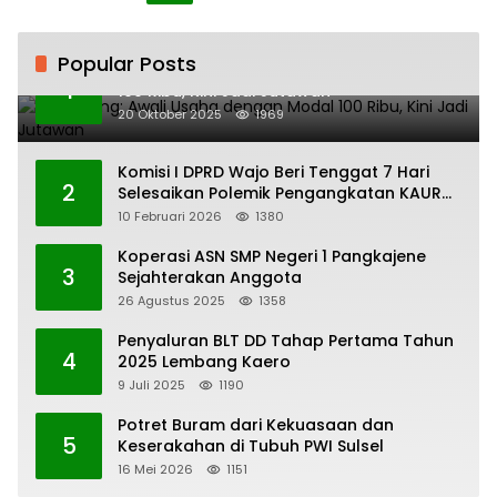
Popular Posts
H. Ampang: Awali Usaha dengan Modal
1
100 Ribu, Kini Jadi Jutawan
20 Oktober 2025
1969
Komisi I DPRD Wajo Beri Tenggat 7 Hari
2
Selesaikan Polemik Pengangkatan KAUR
Keuangan Desa Bau-Bau
10 Februari 2026
1380
Koperasi ASN SMP Negeri 1 Pangkajene
3
Sejahterakan Anggota
26 Agustus 2025
1358
Penyaluran BLT DD Tahap Pertama Tahun
4
2025 Lembang Kaero
9 Juli 2025
1190
Potret Buram dari Kekuasaan dan
5
Keserakahan di Tubuh PWI Sulsel
16 Mei 2026
1151