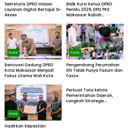
Sekretaris DPRD Inisiasi
Bidik Kursi Ketua DPRD
Layanan Digital Bertajuk Si-
Pemilu 2029, DPD PKS
Akses
Makassar Rubah
Komposisi DPC
Politik
Politik
Renovasi Gedung DPRD
Pengembang Perumahan
Kota Makassar Menjadi
Elit Tidak Punya Fasum dan
Fokus Utama Wali Kota
Fasos
Politik
Perkuat Tata kelola
Pemerintahan Daerah,
Langkah Strategis
Tingkatkan Fungsi
Pengawasan
Politik
Hadirkan Kepastian