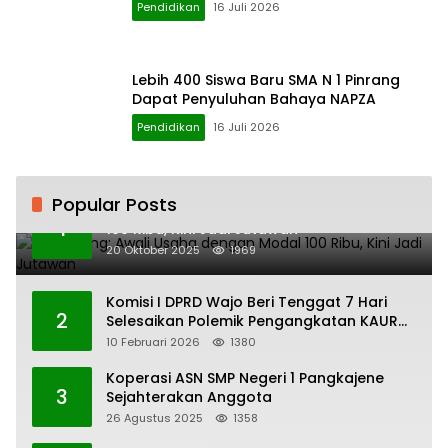
Pendidikan
16 Juli 2026
Lebih 400 Siswa Baru SMA N 1 Pinrang
Dapat Penyuluhan Bahaya NAPZA
Pendidikan
16 Juli 2026
Popular Posts
H. Ampang: Awali Usaha dengan Modal
1
100 Ribu, Kini Jadi Jutawan
20 Oktober 2025
1969
Komisi I DPRD Wajo Beri Tenggat 7 Hari
2
Selesaikan Polemik Pengangkatan KAUR
Keuangan Desa Bau-Bau
10 Februari 2026
1380
Koperasi ASN SMP Negeri 1 Pangkajene
3
Sejahterakan Anggota
26 Agustus 2025
1358