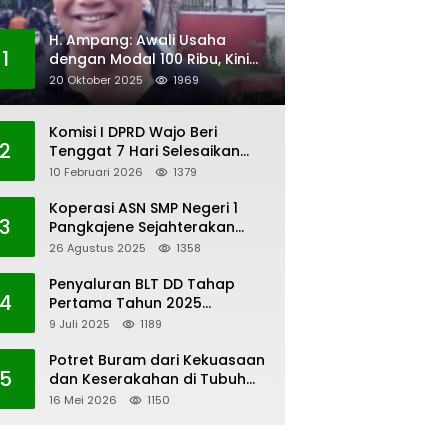
H. Ampang: Awali Usaha
1
dengan Modal 100 Ribu, Kini
Jadi Jutawan
20 Oktober 2025
1969
Komisi I DPRD Wajo Beri
2
Tenggat 7 Hari Selesaikan
Polemik Pengangkatan KAUR
10 Februari 2026
1379
Keuangan Desa Bau-Bau
Koperasi ASN SMP Negeri 1
3
Pangkajene Sejahterakan
Anggota
26 Agustus 2025
1358
Penyaluran BLT DD Tahap
4
Pertama Tahun 2025
Lembang Kaero
9 Juli 2025
1189
Potret Buram dari Kekuasaan
5
dan Keserakahan di Tubuh
PWI Sulsel
16 Mei 2026
1150