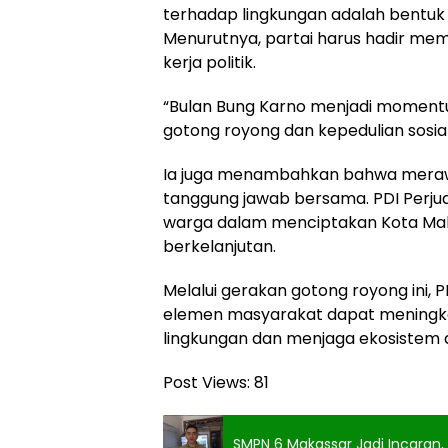
terhadap lingkungan adalah bentuk 
Menurutnya, partai harus hadir me
kerja politik.
“Bulan Bung Karno menjadi momentu
gotong royong dan kepedulian sosial
Ia juga menambahkan bahwa merawa
tanggung jawab bersama. PDI Perj
warga dalam menciptakan Kota Makas
berkelanjutan.
Melalui gerakan gotong royong ini,
elemen masyarakat dapat meningka
lingkungan dan menjaga ekosistem 
Post Views:
81
SMPN 6 Makassar Jadi Incaran,