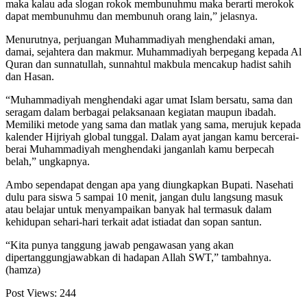
maka kalau ada slogan rokok membunuhmu maka berarti merokok
dapat membunuhmu dan membunuh orang lain,” jelasnya.
Menurutnya, perjuangan Muhammadiyah menghendaki aman,
damai, sejahtera dan makmur. Muhammadiyah berpegang kepada Al
Quran dan sunnatullah, sunnahtul makbula mencakup hadist sahih
dan Hasan.
“Muhammadiyah menghendaki agar umat Islam bersatu, sama dan
seragam dalam berbagai pelaksanaan kegiatan maupun ibadah.
Memiliki metode yang sama dan matlak yang sama, merujuk kepada
kalender Hijriyah global tunggal. Dalam ayat jangan kamu bercerai-
berai Muhammadiyah menghendaki janganlah kamu berpecah
belah,” ungkapnya.
Ambo sependapat dengan apa yang diungkapkan Bupati. Nasehati
dulu para siswa 5 sampai 10 menit, jangan dulu langsung masuk
atau belajar untuk menyampaikan banyak hal termasuk dalam
kehidupan sehari-hari terkait adat istiadat dan sopan santun.
“Kita punya tanggung jawab pengawasan yang akan
dipertanggungjawabkan di hadapan Allah SWT,” tambahnya.
(hamza)
Post Views:
244