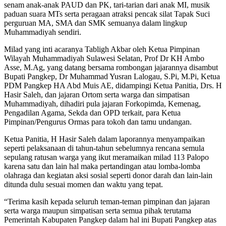
senam anak-anak PAUD dan PK, tari-tarian dari anak MI, musik
paduan suara MTs serta peragaan atraksi pencak silat Tapak Suci
perguruan MA, SMA dan SMK semuanya dalam lingkup
Muhammadiyah sendiri.
Milad yang inti acaranya Tabligh Akbar oleh Ketua Pimpinan
Wilayah Muhammadiyah Sulawesi Selatan, Prof Dr KH Ambo
Asse, M.Ag, yang datang bersama rombongan jajarannya disambut
Bupati Pangkep, Dr Muhammad Yusran Lalogau, S.Pi, M.Pi, Ketua
PDM Pangkep HA Abd Muis AE, didampingi Ketua Panitia, Drs. H
Hasir Saleh, dan jajaran Ortom serta warga dan simpatisan
Muhammadiyah, dihadiri pula jajaran Forkopimda, Kemenag,
Pengadilan Agama, Sekda dan OPD terkait, para Ketua
Pimpinan/Pengurus Ormas para tokoh dan tamu undangan.
Ketua Panitia, H Hasir Saleh dalam laporannya menyampaikan
seperti pelaksanaan di tahun-tahun sebelumnya rencana semula
sepulang ratusan warga yang ikut meramaikan milad 113 Palopo
karena satu dan lain hal maka pertandingan atau lomba-lomba
olahraga dan kegiatan aksi sosial seperti donor darah dan lain-lain
ditunda dulu sesuai momen dan waktu yang tepat.
“Terima kasih kepada seluruh teman-teman pimpinan dan jajaran
serta warga maupun simpatisan serta semua pihak terutama
Pemerintah Kabupaten Pangkep dalam hal ini Bupati Pangkep atas