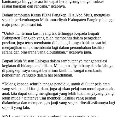
bantuannya hingga acara ini dapat berlangsung dengan sukses
sesuai harapan dan rencana,” ucapnya.
Dalam sambutan Ketua PDM Pangkep, HA Abd Muis, mengulas
sejarah perkembangan Muhammadiyah Kabupaten Pangkep hingga
maju pesat pada saat ini.
“Untuk itu, terima kasih yang tak terhingga Kepada Bupati
Kabupaten Pangkep yang telah membantu dalam pengadaan
pusdam, juga terus membantu di bidang lainnya bahkan saat ini
menjanjikan untuk membantu lagi dalam penambahan fasilitas
sarana dan prasarana yang dibutuhkan,” ucapnya juga.
Bupati Muh Yusran Lalogau dalam sambutannya mengapresiasi
kegiatan di bidang pendidikan, Muhammadiyah banyak sekolahnya
di pangkep, saya sangat berterima kasih itu sangat membantu
pemerintah Pangkep dalam hal pendidikan.
“Tolong kepada seluruh tenaga pendidik, untuk di 0luar pelajaran
yang selama ini kita ajarkan, juga ajarkan pelajaran moral agar anak-
anak kita dapat saling menghargai yang lebih tua, menyayangi yang
lebih muda,” pintanya usai memberi ilestrasi yang pernah
dialaminya dan mempertegas janji yang segera direalisasikannya lagi
seperti yang lalu.
MYL mengharapkan kepada seluruh tenaga pendidik tetap