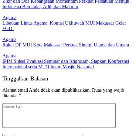
Zikir dan Doa Kebangsaan Momentum Perkuat Persatuan Menuju
Indonesia Berdaulat, Adil, dan Makmur
Agama
Libatkan Lintas Agama, Komisi Ukhuwah MUI Makassar Gelar
FGD
Agama
Raker DP MUI Kota Makassar Perkuat Sinergi Ulama dan Umara
Agama
IPIM Sulsel Evaluasi Seminar dan Istighosah, Siapkan Konferensi
Internasional serta MTQ Imam Masjid Nasional
Tinggalkan Balasan
Alamat email Anda tidak akan dipublikasikan.
Ruas yang wajib
ditandai
*