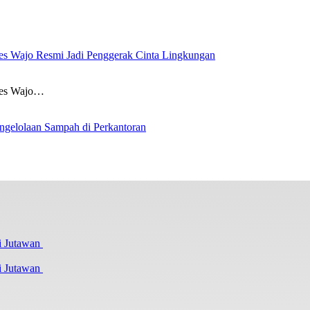
es Wajo Resmi Jadi Penggerak Cinta Lingkungan
res Wajo…
ngelolaan Sampah di Perkantoran
i Jutawan