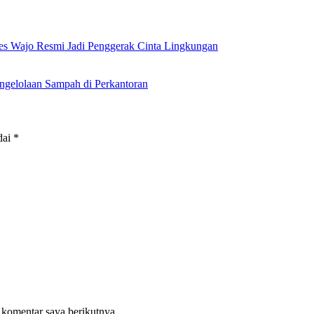
es Wajo Resmi Jadi Penggerak Cinta Lingkungan
ngelolaan Sampah di Perkantoran
dai
*
 komentar saya berikutnya.