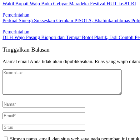
Wakil Bupati Wajo Buka Gebyar Maradeka Festival HUT ke-81 RI
Pemerintahan
Perkuat Sinergi Sukseskan Gerakan PISOTA, Bhabinkamtibmas Polr
Pemerintahan
DLH Wajo Pasang Biopori dan Tempat Botol Plastik, Jadi Contoh Pe
Tinggalkan Balasan
Alamat email Anda tidak akan dipublikasikan.
Ruas yang wajib ditan
Simpan nama, email, dan situs web saya pada peramban ini untuk