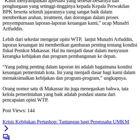
“Kami menyampaikan apresiasi yang sebesar-besarnya dan
penghargaan yang setinggi-tingginya kepada Kepala Perwakilan
BPK beserta seluruh jajarannya yang sangat baik dalam
memberikan arahan, treatment, dan dorongan dalam proses
penyempurnaan laporan-laporan keuangan kami,” ucap Munafri
Arifuddin.
Lebih dari sekedar mengejar opini WTP, lanjut Munafri Arfuddin,
laporan keuangan ini memberikan gambaran penting tentang kondisi
fiskal Pemkot Makassar. Hal itu menjadi dasar dalam menyusun
kerangka kebijakan dan program pembangunan ke depan.
“Yang paling penting dalam laporan ini adalah bagaimana kondisi
keuangan pemerintah kota. Ini yang menjadi dasar bagi kami dalam
memaksimalkan kebijakan dan program-program,” ungkapnya.
Orang nomor satu di Makassar itu juga menegaskan bahwa, tata
kelola pemerintahan yang baik adalah pondasi utama dari
pencapaian opini WTP.
Post Views:
144
Krisis Kebijakan Pertashop: Tantangan bagi Pengusaha UMKM