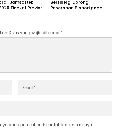
ara I Jamsostek
Bersinergi Dorong
026 Tingkat Provinsi
Penerapan Biopori pada
i Barat
Setiap Perencanaan
Bangunan
kan.
Ruas yang wajib ditandai
*
saya pada peramban ini untuk komentar saya