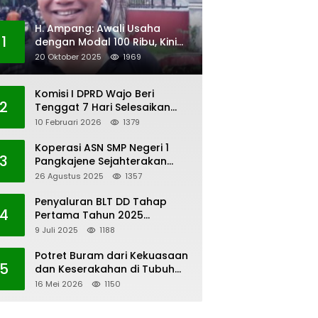
H. Ampang: Awali Usaha
1
dengan Modal 100 Ribu, Kini
Jadi Jutawan
20 Oktober 2025
1969
Komisi I DPRD Wajo Beri
2
Tenggat 7 Hari Selesaikan
Polemik Pengangkatan KAUR
10 Februari 2026
1379
Keuangan Desa Bau-Bau
Koperasi ASN SMP Negeri 1
3
Pangkajene Sejahterakan
Anggota
26 Agustus 2025
1357
Penyaluran BLT DD Tahap
4
Pertama Tahun 2025
Lembang Kaero
9 Juli 2025
1188
Potret Buram dari Kekuasaan
5
dan Keserakahan di Tubuh
PWI Sulsel
16 Mei 2026
1150