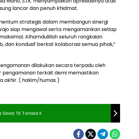
 Ridho, S.I.K. menyampaikan apresiasinya atas
sung lancar dan penuh khidmat.
omentum strategis dalam membangun sinergi
 Wajo siap mengawal serta mengamankan setiap
aksimal. Alhamdulillah seluruh rangkaian
, dan kondusif berkat kolaborasi semua pihak,”
engamanan dilakukan secara terpadu oleh
ur pengamanan terkait demi memastikan
a akhir. ( hakim/humas )
 Siswa TK Tonasa II