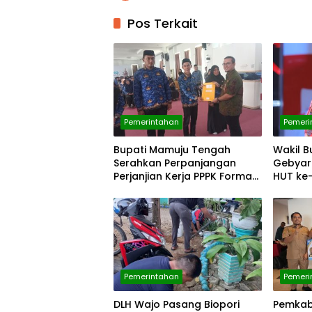
Pos Terkait
Pemerintahan
Pemeri
Bupati Mamuju Tengah
Wakil B
Serahkan Perpanjangan
Gebyar
Perjanjian Kerja PPPK Formasi
HUT ke-
Tahun 2023 dan 2025
Pemerintahan
Pemeri
DLH Wajo Pasang Biopori
Pemkab