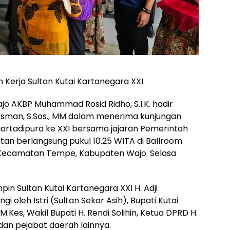
 Kerja Sultan Kutai Kartanegara XXI
o AKBP Muhammad Rosid Ridho, S.I.K. hadir
osman, S.Sos., MM dalam menerima kunjungan
Martadipura ke XXI bersama jajaran Pemerintah
tan berlangsung pukul 10.25 WITA di Ballroom
, Kecamatan Tempe, Kabupaten Wajo. Selasa
 Sultan Kutai Kartanegara XXI H. Adji
i oleh Istri (Sultan Sekar Asih), Bupati Kutai
.Kes, Wakil Bupati H. Rendi Solihin, Ketua DPRD H.
 dan pejabat daerah lainnya.