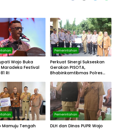
ntahan
Pemerintahan
upati Wajo Buka
Perkuat Sinergi Sukseskan
 Maradeka Festival
Gerakan PISOTA,
81 RI
Bhabinkamtibmas Polres
Wajo Resmi Jadi Penggerak
Cinta Lingkungan
ntahan
Pemerintahan
 Mamuju Tengah
DLH dan Dinas PUPR Wajo