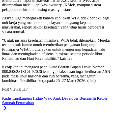
Menurutnya, laporan aktivitas harian ASN selama WFA dapat
disampaikan melalui aplikasi e-kinerja, KMob, maupun sistem
pelaporan elektronik masing-masing instansi.
Arsyad juga menegaskan bahwa kebijakan WFA tidak berlaku bagi
unit kerja yang memberikan pelayanan langsung kepada
masyarakat, seperti sektor kesehatan yang tetap harus beroperasi
secara normal.
“Untuk instansi kesehatan misalnya, WFA tidak diterapkan. Mereka
tetap masuk kantor untuk memberikan pelayanan langsung.
Prinsipnya WFA ini diterapkan untuk mengurangi kepadatan lalu
lintas dan meningkatkan efisiensi birokrasi selama periode libur
Ramadhan dan Hari Raya Idulfitri,” katanya.
Kebijakan ini mengacu pada Surat Edaran Bupati Luwu Nomor
000.8/062/ORG/III/2026 tentang pelaksanaan tugas kedinasan ASN
pada masa libur nasional dan cuti bersama, yang mengatur
kombinasi fleksibilitas kerja pada 25–27 Maret 2026. (elni)
Post Views:
117
Kadis Lingkungan Hidup Wajo Ajak Developer Bersinergi Kelola
Sampah Perumahan