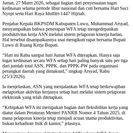
Jumat, 27 Maret 2026, sebagai bagian dari penyesuaian tugas
kedinasan selama periode libur nasional dan cuti bersama Hari Suci
Nyepi serta Hari Raya Idulfitri 1447 Hijriah.
Penjabat Kepala BKPSDM Kabupaten Luwu, Muhammad Arsyad,
menyampaikan bahwa penerapan WFA tetap mengedepankan
produktivitas kerja ASN melalui sistem pelaporan kinerja harian.
Hal tersebut disampaikannya usai mengikuti rapat bersama Bupati
Luwu di Ruang Kerja Bupati.
“Hari ini Rabu sampai hari Jumat WFA diterapkan. Hanya saja
tugas kedinasan secara WFA setiap hari paling banyak satu per tiga
dari jumlah total ASN, PPPK, dan PPPK-PW pada organisasi
perangkat daerah yang dimaksud,” ungkap Arsyad, Rabu
(25/3/2026).
Ia menjelaskan, ASN yang menjalankan WFA tetap berkewajiban
melaporkan aktivitas kerjanya setiap hari melalui sistem pelaporan
elektronik yang telah ditetapkan.
“Kebijakan WFA ini merupakan bagian dari fleksibilitas kerja yang
diatur dalam Peraturan Menteri PANRB Nomor 4 Tahun 2025, di
mana pelaporan kinerja tetap menjadi acuan utama produktivitas,
bukan kehadiran fisik di kantor,” jelasnya.