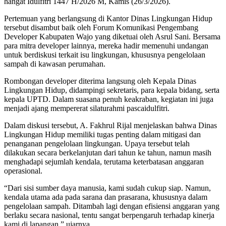
hangat Idulfitri 1447 H/2026 M, Kamis (26/3/2026).
Pertemuan yang berlangsung di Kantor Dinas Lingkungan Hidup
tersebut disambut baik oleh Forum Komunikasi Pengembang
Developer Kabupaten Wajo yang diketuai oleh Asrul Sani. Bersama
para mitra developer lainnya, mereka hadir memenuhi undangan
untuk berdiskusi terkait isu lingkungan, khususnya pengelolaan
sampah di kawasan perumahan.
Rombongan developer diterima langsung oleh Kepala Dinas
Lingkungan Hidup, didampingi sekretaris, para kepala bidang, serta
kepala UPTD. Dalam suasana penuh keakraban, kegiatan ini juga
menjadi ajang mempererat silaturahmi pascaidulfitri.
Dalam diskusi tersebut, A. Fakhrul Rijal menjelaskan bahwa Dinas
Lingkungan Hidup memiliki tugas penting dalam mitigasi dan
penanganan pengelolaan lingkungan. Upaya tersebut telah
dilakukan secara berkelanjutan dari tahun ke tahun, namun masih
menghadapi sejumlah kendala, terutama keterbatasan anggaran
operasional.
“Dari sisi sumber daya manusia, kami sudah cukup siap. Namun,
kendala utama ada pada sarana dan prasarana, khususnya dalam
pengelolaan sampah. Ditambah lagi dengan efisiensi anggaran yang
berlaku secara nasional, tentu sangat berpengaruh terhadap kinerja
kami di lapangan,” ujarnya.