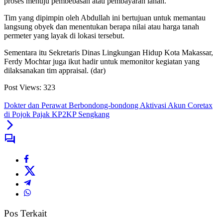
proses menuju pembebasan atau pembayaran lahan.
Tim yang dipimpin oleh Abdullah ini bertujuan untuk memantau
langsung obyek dan menentukan berapa nilai atau harga tanah
permeter yang layak di lokasi tersebut.
Sementara itu Sekretaris Dinas Lingkungan Hidup Kota Makassar,
Ferdy Mochtar juga ikut hadir untuk memonitor kegiatan yang
dilaksanakan tim appraisal. (dar)
Post Views:
323
Dokter dan Perawat Berbondong-bondong Aktivasi Akun Coretax
di Pojok Pajak KP2KP Sengkang
Pos Terkait