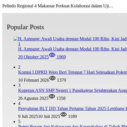
Pelindo Regional 4 Makassar Perkuat Kolaborasi dalam Uji…
Popular Posts
1
H. Ampang: Awali Usaha dengan Modal 100 Ribu, Kini Jad
20 Oktober 2025
1969
2
Komisi I DPRD Wajo Beri Tenggat 7 Hari Selesaikan Po
10 Februari 2026
1379
3
Koperasi ASN SMP Negeri 1 Pangkajene Sejahterakan Ang
26 Agustus 2025
1358
4
Penyaluran BLT DD Tahap Pertama Tahun 2025 Lembang
9 Juli 2025
10 Juli 2025
1189
5
Potret Buram dari Kekuasaan dan Keserakahan di Tubuh PW