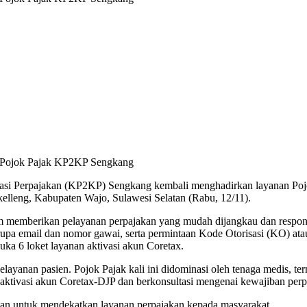
i Pojok Pajak KP2KP Sengkang
ltasi Perpajakan (KP2KP) Sengkang kembali menghadirkan layanan 
elleng, Kabupaten Wajo, Sulawesi Selatan (Rabu, 12/11).
 memberikan pelayanan perpajakan yang mudah dijangkau dan respons
upa email dan nomor gawai, serta permintaan Kode Otorisasi (KO) atau 
a 6 loket layanan aktivasi akun Coretax.
elayanan pasien. Pojok Pajak kali ini didominasi oleh tenaga medis, t
tivasi akun Coretax-DJP dan berkonsultasi mengenai kewajiban perp
n untuk mendekatkan layanan perpajakan kepada masyarakat.