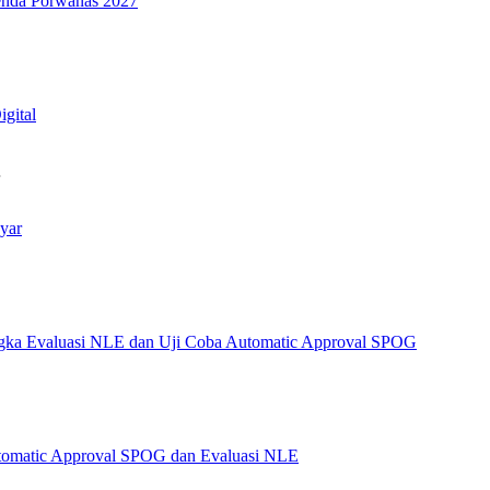
genda Porwanas 2027
igital
…
yar
angka Evaluasi NLE dan Uji Coba Automatic Approval SPOG
Automatic Approval SPOG dan Evaluasi NLE