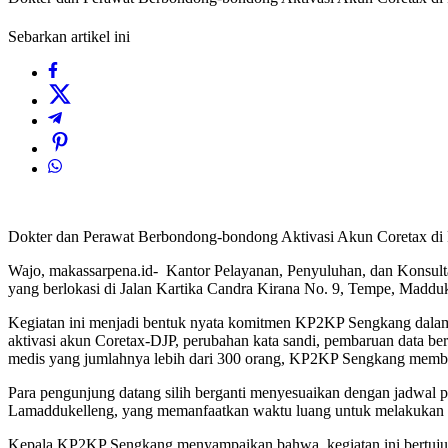
Sebarkan artikel ini
Dokter dan Perawat Berbondong-bondong Aktivasi Akun Coretax d
Wajo, makassarpena.id- Kantor Pelayanan, Penyuluhan, dan Konsu
yang berlokasi di Jalan Kartika Candra Kirana No. 9, Tempe, Madduk
Kegiatan ini menjadi bentuk nyata komitmen KP2KP Sengkang dalam
aktivasi akun Coretax-DJP, perubahan kata sandi, pembaruan data ber
medis yang jumlahnya lebih dari 300 orang, KP2KP Sengkang membuk
Para pengunjung datang silih berganti menyesuaikan dengan jadwal p
Lamaddukelleng, yang memanfaatkan waktu luang untuk melakukan ak
Kepala KP2KP Sengkang menyampaikan bahwa, kegiatan ini bertujua