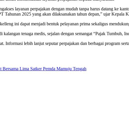
gakses layanan perpajakan dengan mudah tanpa harus datang ke kantor
n SPT Tahunan 2025 yang akan dilaksanakan tahun depan,” ujar Kepal
leng ini dapat menjadi bentuk pelayanan prima sekaligus mendukung 
di kalangan tenaga medis, sejalan dengan semangat “Pajak Tumbuh, In
Informasi lebih lanjut seputar perpajakan dan berbagai program serta 
t Bersama Lima Satker Pemda Mamuju Tengah