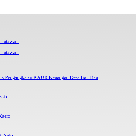
i Jutawan
lemik Pengangkatan KAUR Keuangan Desa Bau-Bau
gota
 Kaero
I Sulsel