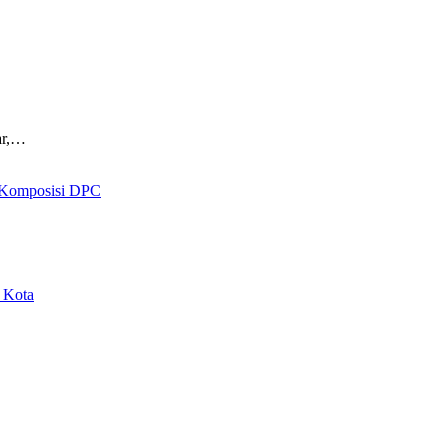
ar,…
 Komposisi DPC
 Kota