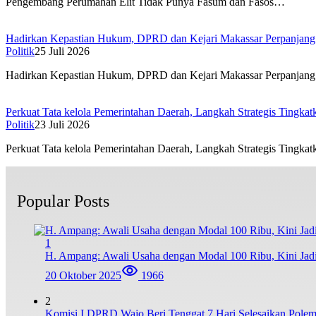
Pengembang Perumahan Elit Tidak Punya Fasum dan Fasos…
Hadirkan Kepastian Hukum, DPRD dan Kejari Makassar Perpanjang
Politik
25 Juli 2026
Hadirkan Kepastian Hukum, DPRD dan Kejari Makassar Perpanja
Perkuat Tata kelola Pemerintahan Daerah, Langkah Strategis Tingka
Politik
23 Juli 2026
Perkuat Tata kelola Pemerintahan Daerah, Langkah Strategis Tingk
Popular Posts
1
H. Ampang: Awali Usaha dengan Modal 100 Ribu, Kini Jad
20 Oktober 2025
1966
2
Komisi I DPRD Wajo Beri Tenggat 7 Hari Selesaikan Po