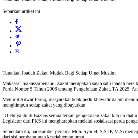
Sebarkan artikel ini
Tunaikan Ibadah Zakat, Mutlak Bagi Setiap Umat Muslim
Makassar-makassarpena.id. Zakat merupakan salah satu ibadah bersi
Perda Nomor 5 Tahun 2006 tentang Pengelolaan Zakat, TA 2025. Angk
Menurut Anwar Faruq, masyarakat tidak perlu khawatir dalam menun
menghimpun setiap zakat yang dibayarkan.
“Olehnya itu di Baznas semua terkait pengelolaan zakat kita itu diat
Legislator dari PKS ini mengharapkan melalui sosialisasi perda peng
Sementara itu, narasumber pertama Moh. Syarief, S.STP, M.Si memapar
dari sisi pembangunan kesejahteraan umat.