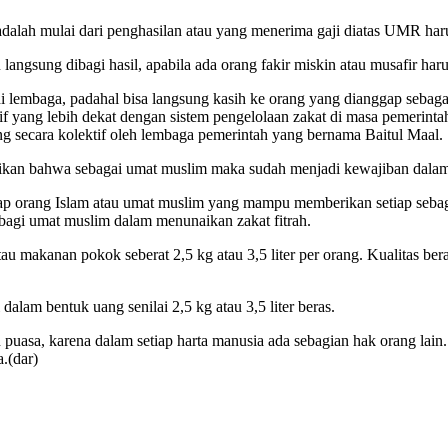
ta adalah mulai dari penghasilan atau yang menerima gaji diatas UMR h
angsung dibagi hasil, apabila ada orang fakir miskin atau musafir haru
i lembaga, padahal bisa langsung kasih ke orang yang dianggap sebag
if yang lebih dekat dengan sistem pengelolaan zakat di masa pemerinta
sung secara kolektif oleh lembaga pemerintah yang bernama Baitul Maal.
ikan bahwa sebagai umat muslim maka sudah menjadi kewajiban dala
iap orang Islam atau umat muslim yang mampu memberikan setiap seba
bagi umat muslim dalam menunaikan zakat fitrah.
tau makanan pokok seberat 2,5 kg atau 3,5 liter per orang. Kualitas be
lam bentuk uang senilai 2,5 kg atau 3,5 liter beras.
uasa, karena dalam setiap harta manusia ada sebagian hak orang lain. 
.(dar)