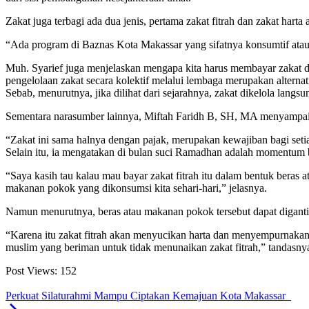
Zakat juga terbagi ada dua jenis, pertama zakat fitrah dan zakat har
“Ada program di Baznas Kota Makassar yang sifatnya konsumtif atau l
Muh. Syarief juga menjelaskan mengapa kita harus membayar zakat d
pengelolaan zakat secara kolektif melalui lembaga merupakan alternat
Sebab, menurutnya, jika dilihat dari sejarahnya, zakat dikelola lang
Sementara narasumber lainnya, Miftah Faridh B, SH, MA menyampa
“Zakat ini sama halnya dengan pajak, merupakan kewajiban bagi set
Selain itu, ia mengatakan di bulan suci Ramadhan adalah momentum 
“Saya kasih tau kalau mau bayar zakat fitrah itu dalam bentuk beras a
makanan pokok yang dikonsumsi kita sehari-hari,” jelasnya.
Namun menurutnya, beras atau makanan pokok tersebut dapat diganti da
“Karena itu zakat fitrah akan menyucikan harta dan menyempurnakan p
muslim yang beriman untuk tidak menunaikan zakat fitrah,” tandasnya
Post Views:
152
Perkuat Silaturahmi Mampu Ciptakan Kemajuan Kota Makassar