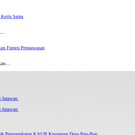
 Kerja Sama
ng…
tkan Fungsi Pengawasan
atkan…
i Jutawan
lemik Pengangkatan KAUR Keuangan Desa Bau-Bau