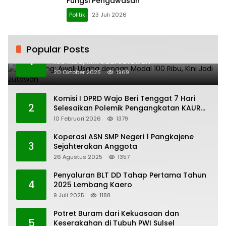
Fungsi Pengawasan
Politik
23 Juli 2026
Popular Posts
H. Ampang: Awali Usaha dengan Modal
1
100 Ribu, Kini Jadi Jutawan
20 Oktober 2025
1969
Komisi I DPRD Wajo Beri Tenggat 7 Hari
2
Selesaikan Polemik Pengangkatan KAUR
Keuangan Desa Bau-Bau
10 Februari 2026
1379
Koperasi ASN SMP Negeri 1 Pangkajene
3
Sejahterakan Anggota
26 Agustus 2025
1357
Penyaluran BLT DD Tahap Pertama Tahun
4
2025 Lembang Kaero
9 Juli 2025
1188
Potret Buram dari Kekuasaan dan
5
Keserakahan di Tubuh PWI Sulsel