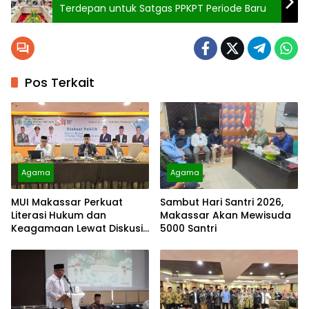
Terdepan untuk Satgas PPKPT Periode Baru
Pos Terkait
Agama
Agama
MUI Makassar Perkuat
Sambut Hari Santri 2026,
Literasi Hukum dan
Makassar Akan Mewisuda
Keagamaan Lewat Diskusi
5000 Santri
Poligami dan Nikah Siri