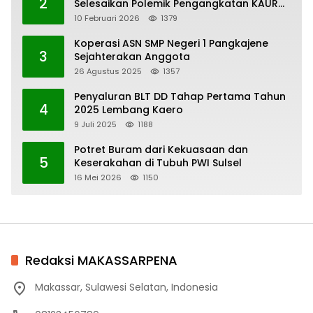
2
Selesaikan Polemik Pengangkatan KAUR
Keuangan Desa Bau-Bau
10 Februari 2026
1379
Koperasi ASN SMP Negeri 1 Pangkajene
3
Sejahterakan Anggota
26 Agustus 2025
1357
Penyaluran BLT DD Tahap Pertama Tahun
4
2025 Lembang Kaero
9 Juli 2025
1188
Potret Buram dari Kekuasaan dan
5
Keserakahan di Tubuh PWI Sulsel
16 Mei 2026
1150
Redaksi MAKASSARPENA
Makassar, Sulawesi Selatan, Indonesia