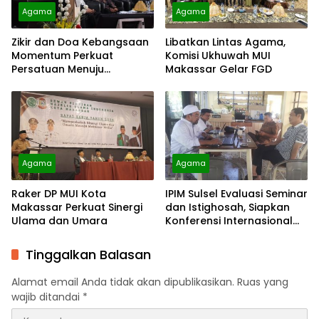
Agama
Agama
Zikir dan Doa Kebangsaan
Libatkan Lintas Agama,
Momentum Perkuat
Komisi Ukhuwah MUI
Persatuan Menuju
Makassar Gelar FGD
Indonesia Berdaulat, Adil,
dan Makmur
Agama
Agama
Raker DP MUI Kota
IPIM Sulsel Evaluasi Seminar
Makassar Perkuat Sinergi
dan Istighosah, Siapkan
Ulama dan Umara
Konferensi Internasional
serta MTQ Imam Masjid
Nasional
Tinggalkan Balasan
Alamat email Anda tidak akan dipublikasikan.
Ruas yang
wajib ditandai
*