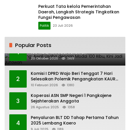
Perkuat Tata kelola Pemerintahan
Daerah, Langkah Strategis Tingkatkan
Fungsi Pengawasan
Politik
23 Juli 2026
Popular Posts
H. Ampang: Awali Usaha dengan Modal
1
100 Ribu, Kini Jadi Jutawan
20 Oktober 2025
1969
Komisi I DPRD Wajo Beri Tenggat 7 Hari
2
Selesaikan Polemik Pengangkatan KAUR
Keuangan Desa Bau-Bau
10 Februari 2026
1380
Koperasi ASN SMP Negeri 1 Pangkajene
3
Sejahterakan Anggota
26 Agustus 2025
1358
Penyaluran BLT DD Tahap Pertama Tahun
4
2025 Lembang Kaero
9 Juli 2025
1189