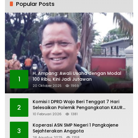
Popular Posts
H. Ampang: Awali Usaha dengan Modal
1
100 Ribu, Kini Jadi Jutawan
20 Oktober 2025
1969
Komisi I DPRD Wajo Beri Tenggat 7 Hari
2
Selesaikan Polemik Pengangkatan KAUR
Keuangan Desa Bau-Bau
10 Februari 2026
1381
Koperasi ASN SMP Negeri 1 Pangkajene
3
Sejahterakan Anggota
26 Agustus 2025
1358