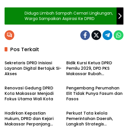
Diduga Limbah Sampah Cemari Lingkungan,
Warga Sampaikan Aspirasi Ke DPRD
Pos Terkait
Politik
Politik
Sekretaris DPRD Inisiasi
Bidik Kursi Ketua DPRD
Layanan Digital Bertajuk Si-
Pemilu 2029, DPD PKS
Akses
Makassar Rubah
Politik
Politik
Komposisi DPC
Renovasi Gedung DPRD
Pengembang Perumahan
Kota Makassar Menjadi
Elit Tidak Punya Fasum dan
Fokus Utama Wali Kota
Fasos
Politik
Politik
Hadirkan Kepastian
Perkuat Tata kelola
Hukum, DPRD dan Kejari
Pemerintahan Daerah,
Makassar Perpanjang
Langkah Strategis