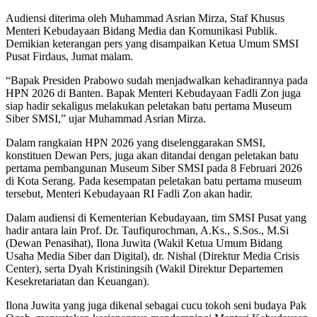
Audiensi diterima oleh Muhammad Asrian Mirza, Staf Khusus
Menteri Kebudayaan Bidang Media dan Komunikasi Publik.
Demikian keterangan pers yang disampaikan Ketua Umum SMSI
Pusat Firdaus, Jumat malam.
“Bapak Presiden Prabowo sudah menjadwalkan kehadirannya pada
HPN 2026 di Banten. Bapak Menteri Kebudayaan Fadli Zon juga
siap hadir sekaligus melakukan peletakan batu pertama Museum
Siber SMSI,” ujar Muhammad Asrian Mirza.
Dalam rangkaian HPN 2026 yang diselenggarakan SMSI,
konstituen Dewan Pers, juga akan ditandai dengan peletakan batu
pertama pembangunan Museum Siber SMSI pada 8 Februari 2026
di Kota Serang. Pada kesempatan peletakan batu pertama museum
tersebut, Menteri Kebudayaan RI Fadli Zon akan hadir.
Dalam audiensi di Kementerian Kebudayaan, tim SMSI Pusat yang
hadir antara lain Prof. Dr. Taufiqurochman, A.Ks., S.Sos., M.Si
(Dewan Penasihat), Ilona Juwita (Wakil Ketua Umum Bidang
Usaha Media Siber dan Digital), dr. Nishal (Direktur Media Crisis
Center), serta Dyah Kristiningsih (Wakil Direktur Departemen
Kesekretariatan dan Keuangan).
Ilona Juwita yang juga dikenal sebagai cucu tokoh seni budaya Pak