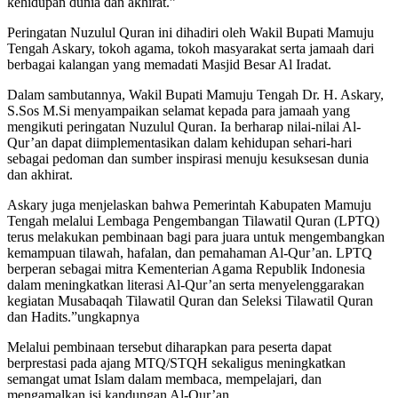
kehidupan dunia dan akhirat.”
Peringatan Nuzulul Quran ini dihadiri oleh Wakil Bupati Mamuju
Tengah Askary, tokoh agama, tokoh masyarakat serta jamaah dari
berbagai kalangan yang memadati Masjid Besar Al Iradat.
Dalam sambutannya, Wakil Bupati Mamuju Tengah Dr. H. Askary,
S.Sos M.Si menyampaikan selamat kepada para jamaah yang
mengikuti peringatan Nuzulul Quran. Ia berharap nilai-nilai Al-
Qur’an dapat diimplementasikan dalam kehidupan sehari-hari
sebagai pedoman dan sumber inspirasi menuju kesuksesan dunia
dan akhirat.
Askary juga menjelaskan bahwa Pemerintah Kabupaten Mamuju
Tengah melalui Lembaga Pengembangan Tilawatil Quran (LPTQ)
terus melakukan pembinaan bagi para juara untuk mengembangkan
kemampuan tilawah, hafalan, dan pemahaman Al-Qur’an. LPTQ
berperan sebagai mitra Kementerian Agama Republik Indonesia
dalam meningkatkan literasi Al-Qur’an serta menyelenggarakan
kegiatan Musabaqah Tilawatil Quran dan Seleksi Tilawatil Quran
dan Hadits.”ungkapnya
Melalui pembinaan tersebut diharapkan para peserta dapat
berprestasi pada ajang MTQ/STQH sekaligus meningkatkan
semangat umat Islam dalam membaca, mempelajari, dan
mengamalkan isi kandungan Al-Qur’an.