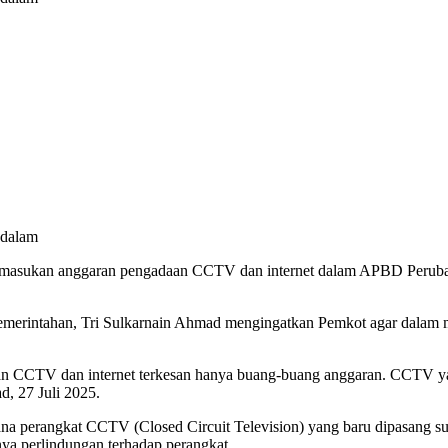
ndalam
masukan anggaran pengadaan CCTV dan internet dalam APBD Perubaha
rintahan, Tri Sulkarnain Ahmad mengingatkan Pemkot agar dalam men
an CCTV dan internet terkesan hanya buang-buang anggaran. CCTV yang
d, 27 Juli 2025.
imana perangkat CCTV (Closed Circuit Television) yang baru dipasang s
gnya perlindungan terhadap perangkat.