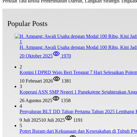
Perkuat Tata kelola Pemerintahan Daerah, Langkah Strategis Tingk
Popular Posts
1
H. Ampang: Awali Usaha dengan Modal 100 Ribu, Kini Jad
20 Oktober 2025
1970
2
Komisi I DPRD Wajo Beri Tenggat 7 Hari Selesaikan Po
10 Februari 2026
1381
3
Koperasi ASN SMP Negeri 1 Pangkajene Sejahterakan Ang
26 Agustus 2025
1358
4
Penyaluran BLT DD Tahap Pertama Tahun 2025 Lembang
9 Juli 2025
10 Juli 2025
1191
5
Potret Buram dari Kekuasaan dan Keserakahan di Tubuh PW