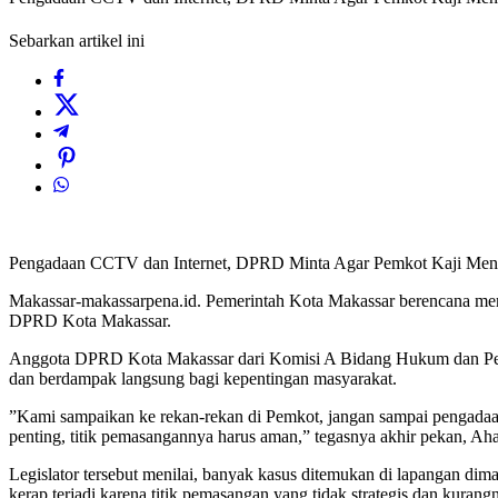
Sebarkan artikel ini
Pengadaan CCTV dan Internet, DPRD Minta Agar Pemkot Kaji Me
Makassar-makassarpena.id. Pemerintah Kota Makassar berencana me
DPRD Kota Makassar.
‎Anggota DPRD Kota Makassar dari Komisi A Bidang Hukum dan Peme
dan berdampak langsung bagi kepentingan masyarakat.
‎‎”Kami sampaikan ke rekan-rekan di Pemkot, jangan sampai pengada
penting, titik pemasangannya harus aman,” tegasnya akhir pekan, Aha
‎‎Legislator tersebut menilai, banyak kasus ditemukan di lapangan d
kerap terjadi karena titik pemasangan yang tidak strategis dan kuran