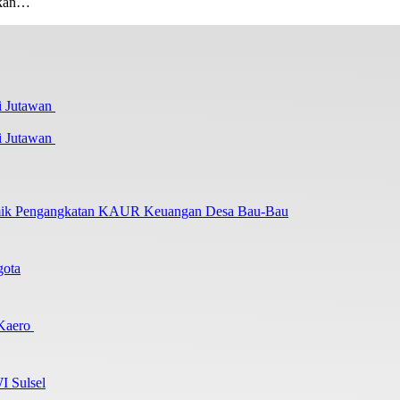
atkan…
i Jutawan
lemik Pengangkatan KAUR Keuangan Desa Bau-Bau
gota
 Kaero
I Sulsel