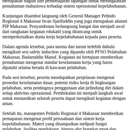
merupakan bagian dari pembelajaran lapangan untuk meningkatkan
pemahaman mahasiswa terhadap sistem operasional kepelabuhanan.
Kunjungan disambut langsung oleh General Manager Pelindo
Regional 4 Makassar Iwan Sjarifuddin yang juga merupakan alumni
PIP Makassar. Penyambutan berlangsung hangat dan menjadi awal
dari rangkaian kegiatan edukatif yang dirancang untuk
memperkenalkan dunia kerja kepelabuhanan kepada para peserta.
Dalam agenda tersebut, para taruna dan taruni terlebih dahulu
mengikuti sesi safety induction yang dipandu oleh PFSO Pelabuhan
Makassar, Badaruddin Manaf. Kegiatan ini bertujuan memberikan
pemahaman mengenai standar keselamatan kerja yang harus
dipatuhi selama berada di kawasan pelabuhan.
Pada sesi tersebut, peserta mendapatkan penjelasan mengenai
prosedur keselamatan dasar, potensi risiko kerja di lingkungan
pelabuhan, serta pentingnya penggunaan alat pelindung diri dalam
setiap aktivitas operasional. Pembekalan ini menjadi langkah awal
untuk memastikan seluruh peserta dapat mengikuti kegiatan dengan
aman.
Setelah itu, manajemen Pelindo Regional 4 Makassar memberikan
pemaparan mengenai profil perusahaan dan sistem kerja
kepelabuhanan. Materi yang disampaikan meliputi fungsi
pelabuhan, fasilitas pendukung, hingga alur bongkar muat dan