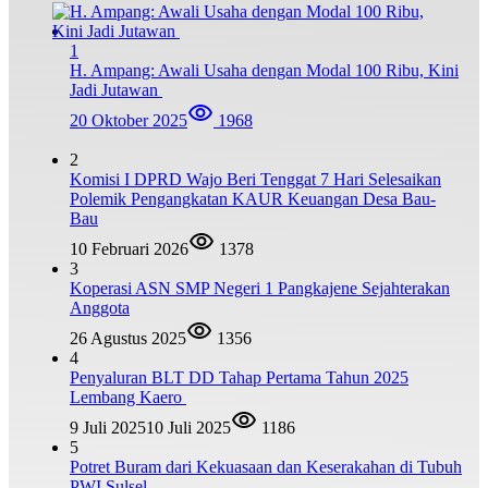
1
H. Ampang: Awali Usaha dengan Modal 100 Ribu, Kini
Jadi Jutawan
20 Oktober 2025
1968
2
Komisi I DPRD Wajo Beri Tenggat 7 Hari Selesaikan
Polemik Pengangkatan KAUR Keuangan Desa Bau-
Bau
10 Februari 2026
1378
3
Koperasi ASN SMP Negeri 1 Pangkajene Sejahterakan
Anggota
26 Agustus 2025
1356
4
Penyaluran BLT DD Tahap Pertama Tahun 2025
Lembang Kaero
9 Juli 2025
10 Juli 2025
1186
5
Potret Buram dari Kekuasaan dan Keserakahan di Tubuh
PWI Sulsel