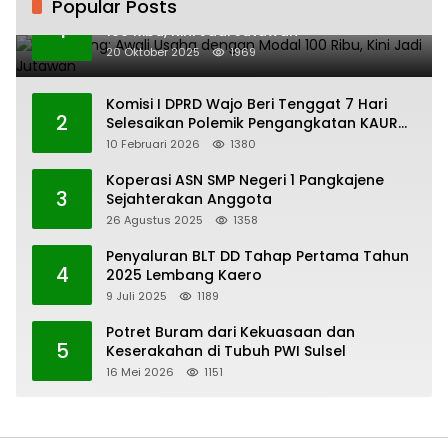
Popular Posts
H. Ampang: Awali Usaha dengan Modal
1
100 Ribu, Kini Jadi Jutawan
20 Oktober 2025
1969
Komisi I DPRD Wajo Beri Tenggat 7 Hari
2
Selesaikan Polemik Pengangkatan KAUR
Keuangan Desa Bau-Bau
10 Februari 2026
1380
Koperasi ASN SMP Negeri 1 Pangkajene
3
Sejahterakan Anggota
26 Agustus 2025
1358
Penyaluran BLT DD Tahap Pertama Tahun
4
2025 Lembang Kaero
9 Juli 2025
1189
Potret Buram dari Kekuasaan dan
5
Keserakahan di Tubuh PWI Sulsel
16 Mei 2026
1151