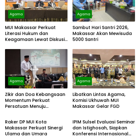
Agama
Agama
MUI Makassar Perkuat
Sambut Hari Santri 2026,
Literasi Hukum dan
Makassar Akan Mewisuda
Keagamaan Lewat Diskusi
5000 Santri
Poligami dan Nikah Siri
Agama
Agama
Zikir dan Doa Kebangsaan
Libatkan Lintas Agama,
Momentum Perkuat
Komisi Ukhuwah MUI
Persatuan Menuju
Makassar Gelar FGD
Agama
Agama
Indonesia Berdaulat, Adil,
dan Makmur
Raker DP MUI Kota
IPIM Sulsel Evaluasi Seminar
Makassar Perkuat Sinergi
dan Istighosah, Siapkan
Ulama dan Umara
Konferensi Internasional
serta MTQ Imam Masjid