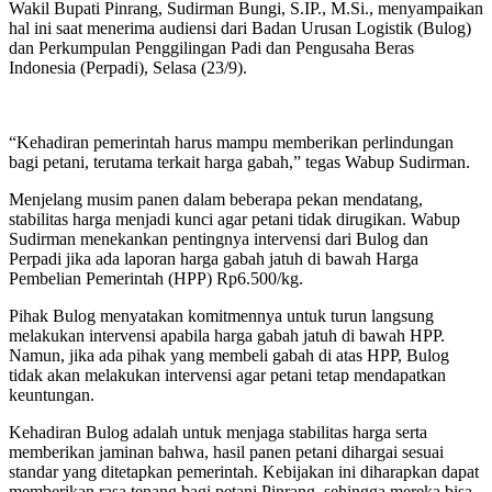
Wakil Bupati Pinrang, Sudirman Bungi, S.IP., M.Si., menyampaikan
hal ini saat menerima audiensi dari Badan Urusan Logistik (Bulog)
dan Perkumpulan Penggilingan Padi dan Pengusaha Beras
Indonesia (Perpadi), Selasa (23/9).
“Kehadiran pemerintah harus mampu memberikan perlindungan
bagi petani, terutama terkait harga gabah,” tegas Wabup Sudirman.
Menjelang musim panen dalam beberapa pekan mendatang,
stabilitas harga menjadi kunci agar petani tidak dirugikan. Wabup
Sudirman menekankan pentingnya intervensi dari Bulog dan
Perpadi jika ada laporan harga gabah jatuh di bawah Harga
Pembelian Pemerintah (HPP) Rp6.500/kg.
Pihak Bulog menyatakan komitmennya untuk turun langsung
melakukan intervensi apabila harga gabah jatuh di bawah HPP.
Namun, jika ada pihak yang membeli gabah di atas HPP, Bulog
tidak akan melakukan intervensi agar petani tetap mendapatkan
keuntungan.
Kehadiran Bulog adalah untuk menjaga stabilitas harga serta
memberikan jaminan bahwa, hasil panen petani dihargai sesuai
standar yang ditetapkan pemerintah. Kebijakan ini diharapkan dapat
memberikan rasa tenang bagi petani Pinrang, sehingga mereka bisa