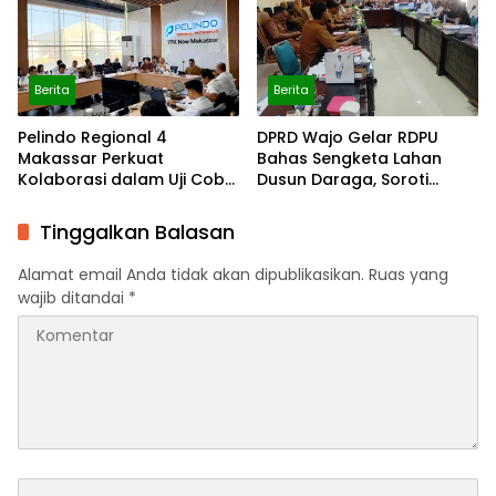
Berita
Berita
Pelindo Regional 4
DPRD Wajo Gelar RDPU
Makassar Perkuat
Bahas Sengketa Lahan
Kolaborasi dalam Uji Coba
Dusun Daraga, Soroti
Automatic Approval SPOG
Ketidaksinkronan Data
dan Evaluasi NLE
Pajak
Tinggalkan Balasan
Alamat email Anda tidak akan dipublikasikan.
Ruas yang
wajib ditandai
*