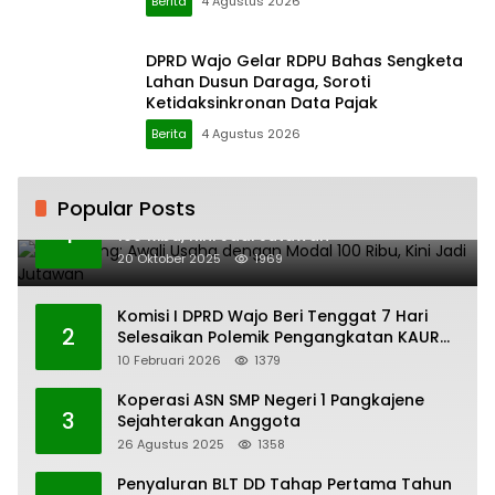
Berita
4 Agustus 2026
DPRD Wajo Gelar RDPU Bahas Sengketa
Lahan Dusun Daraga, Soroti
Ketidaksinkronan Data Pajak
Berita
4 Agustus 2026
Popular Posts
H. Ampang: Awali Usaha dengan Modal
1
100 Ribu, Kini Jadi Jutawan
20 Oktober 2025
1969
Komisi I DPRD Wajo Beri Tenggat 7 Hari
2
Selesaikan Polemik Pengangkatan KAUR
Keuangan Desa Bau-Bau
10 Februari 2026
1379
Koperasi ASN SMP Negeri 1 Pangkajene
3
Sejahterakan Anggota
26 Agustus 2025
1358
Penyaluran BLT DD Tahap Pertama Tahun