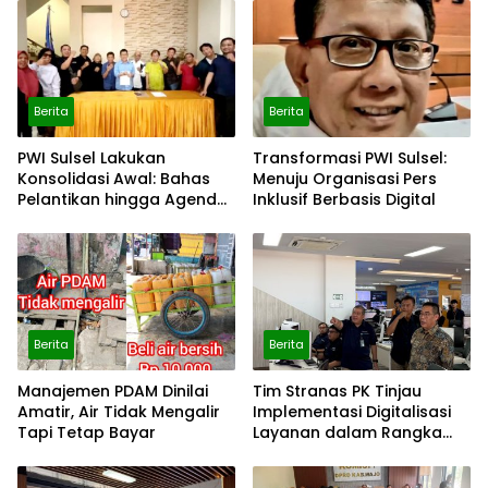
Berita
Berita
PWI Sulsel Lakukan
Transformasi PWI Sulsel:
Konsolidasi Awal: Bahas
Menuju Organisasi Pers
Pelantikan hingga Agenda
Inklusif Berbasis Digital
Porwanas 2027
Berita
Berita
Manajemen PDAM Dinilai
Tim Stranas PK Tinjau
Amatir, Air Tidak Mengalir
Implementasi Digitalisasi
Tapi Tetap Bayar
Layanan dalam Rangka
Evaluasi NLE dan Uji Coba
Automatic Approval SPOG