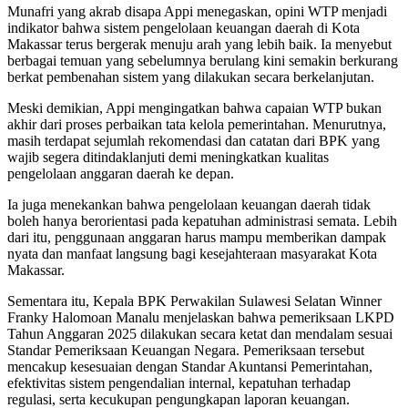
Munafri yang akrab disapa Appi menegaskan, opini WTP menjadi
indikator bahwa sistem pengelolaan keuangan daerah di Kota
Makassar terus bergerak menuju arah yang lebih baik. Ia menyebut
berbagai temuan yang sebelumnya berulang kini semakin berkurang
berkat pembenahan sistem yang dilakukan secara berkelanjutan.
Meski demikian, Appi mengingatkan bahwa capaian WTP bukan
akhir dari proses perbaikan tata kelola pemerintahan. Menurutnya,
masih terdapat sejumlah rekomendasi dan catatan dari BPK yang
wajib segera ditindaklanjuti demi meningkatkan kualitas
pengelolaan anggaran daerah ke depan.
Ia juga menekankan bahwa pengelolaan keuangan daerah tidak
boleh hanya berorientasi pada kepatuhan administrasi semata. Lebih
dari itu, penggunaan anggaran harus mampu memberikan dampak
nyata dan manfaat langsung bagi kesejahteraan masyarakat Kota
Makassar.
Sementara itu, Kepala BPK Perwakilan Sulawesi Selatan Winner
Franky Halomoan Manalu menjelaskan bahwa pemeriksaan LKPD
Tahun Anggaran 2025 dilakukan secara ketat dan mendalam sesuai
Standar Pemeriksaan Keuangan Negara. Pemeriksaan tersebut
mencakup kesesuaian dengan Standar Akuntansi Pemerintahan,
efektivitas sistem pengendalian internal, kepatuhan terhadap
regulasi, serta kecukupan pengungkapan laporan keuangan.