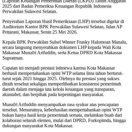
(Laporan Keuangan Pemerintah Daerah (LKPD) Tahun Anggaran
2025 dari Badan Pemeriksa Keuangan Republik Indonesia
Perwakilan Sulawesi Selatan.
Penyerahan Laporan Hasil Pemeriksaan (LHP) tersebut digelar di
Auditorium Kantor BPK Perwakilan Sulawesi Selatan, Jalan AP
Pettarani, Makassar, Senin 25 Mei 2026.
Kepala BPK Perwakilan Sulsel Winner Franky Halomoan Manalu,
secara langsung menyerahkan dokumen LHP kepada Wali Kota
Makassar Munafri Arifuddin, serta Ketua DPRD Kota Makassar
Supratman.
Capaian ini menjadi prestasi istimewa karena Kota Makassar
berhasil mempertahankan opini WTP selama lima tahun berturut-
turut sejak 2021 hingga 2025. Olehnya itu prestasi yang sukses
diraih tersebut sekaligus memperlihatkan konsistensi pemerintah
daerah dalam menjaga tata kelola keuangan yang transparan,
akuntabel, dan berpihak pada kepentingan masyarakat.
Munafri Arifuddin menyampaikan rasa syukur atas pencapaian
tersebut. Menurutnya, keberhasilan mempertahankan opini WTP
bukan hanya hasil kerja pemerintah semata, melainkan buah dari
kolaborasi seluruh elemen, mulai dari DPRD, Forkopimda, hingga
dukungan masyarakat Kota Makassar.