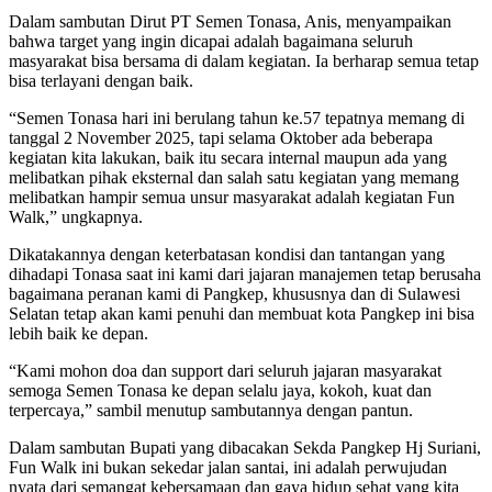
Dalam sambutan Dirut PT Semen Tonasa, Anis, menyampaikan
bahwa target yang ingin dicapai adalah bagaimana seluruh
masyarakat bisa bersama di dalam kegiatan. Ia berharap semua tetap
bisa terlayani dengan baik.
“Semen Tonasa hari ini berulang tahun ke.57 tepatnya memang di
tanggal 2 November 2025, tapi selama Oktober ada beberapa
kegiatan kita lakukan, baik itu secara internal maupun ada yang
melibatkan pihak eksternal dan salah satu kegiatan yang memang
melibatkan hampir semua unsur masyarakat adalah kegiatan Fun
Walk,” ungkapnya.
Dikatakannya dengan keterbatasan kondisi dan tantangan yang
dihadapi Tonasa saat ini kami dari jajaran manajemen tetap berusaha
bagaimana peranan kami di Pangkep, khususnya dan di Sulawesi
Selatan tetap akan kami penuhi dan membuat kota Pangkep ini bisa
lebih baik ke depan.
“Kami mohon doa dan support dari seluruh jajaran masyarakat
semoga Semen Tonasa ke depan selalu jaya, kokoh, kuat dan
terpercaya,” sambil menutup sambutannya dengan pantun.
Dalam sambutan Bupati yang dibacakan Sekda Pangkep Hj Suriani,
Fun Walk ini bukan sekedar jalan santai, ini adalah perwujudan
nyata dari semangat kebersamaan dan gaya hidup sehat yang kita