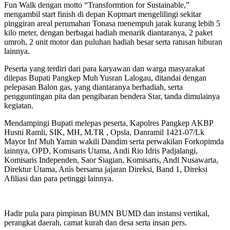
Fun Walk dengan motto “Transformtion for Sustainable,”
mengambil start finish di depan Kopmart mengelilingi sekitar
pinggiran areal perumahan Tonasa menempuh jarak kurang lebih 5
kilo meter, dengan berbagai hadiah menarik diantaranya, 2 paket
umroh, 2 unit motor dan puluhan hadiah besar serta ratusan hiburan
lainnya.
Peserta yang terdiri dari para karyawan dan warga masyarakat
dilepas Bupati Pangkep Muh Yusran Lalogau, ditandai dengan
pelepasan Balon gas, yang diantaranya berhadiah, serta
pengguntingan pita dan pengibaran bendera Star, tanda dimulainya
kegiatan.
Mendampingi Bupati melepas peserta, Kapolres Pangkep AKBP
Husni Ramli, SIK, MH, M.TR , Opsla, Danramil 1421-07/Lk
Mayor Inf Muh Yamin wakili Dandim serta perwakilan Forkopimda
lainnya, OPD, Komisaris Utama, Andi Rio Idris Padjalangi,
Komisaris Independen, Saor Siagian, Komisaris, Andi Nusawarta,
Direktur Utama, Anis bersama jajaran Direksi, Band 1, Direksi
Afiliasi dan para petinggi lainnya.
Hadir pula para pimpinan BUMN BUMD dan instansi vertikal,
perangkat daerah, camat kurah dan desa serta insan pers.