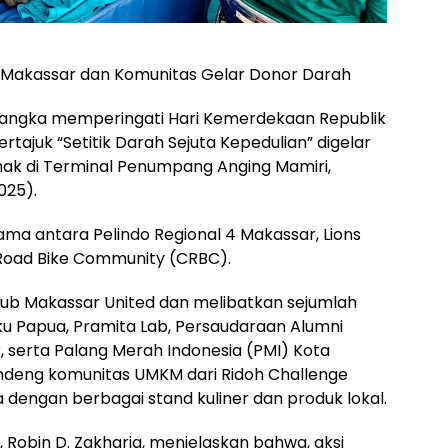
l 4 Makassar dan Komunitas Gelar Donor Darah
angka memperingati Hari Kemerdekaan Republik
rtajuk “Setitik Darah Sejuta Kepedulian” digelar
ihak di Terminal Penumpang Anging Mamiri,
025).
sama antara Pelindo Regional 4 Makassar, Lions
Road Bike Community (CRBC).
s Club Makassar United dan melibatkan sejumlah
uku Papua, Pramita Lab, Persaudaraan Alumni
 serta Palang Merah Indonesia (PMI) Kota
andeng komunitas UMKM dari Ridoh Challenge
dengan berbagai stand kuliner dan produk lokal.
, Robin D. Zakharia, menjelaskan bahwa, aksi