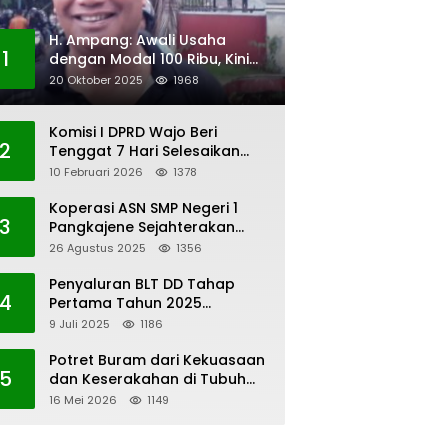
H. Ampang: Awali Usaha
1
dengan Modal 100 Ribu, Kini
Jadi Jutawan
20 Oktober 2025
1968
Komisi I DPRD Wajo Beri
2
Tenggat 7 Hari Selesaikan
Polemik Pengangkatan KAUR
10 Februari 2026
1378
Keuangan Desa Bau-Bau
Koperasi ASN SMP Negeri 1
3
Pangkajene Sejahterakan
Anggota
26 Agustus 2025
1356
Penyaluran BLT DD Tahap
4
Pertama Tahun 2025
Lembang Kaero
9 Juli 2025
1186
Potret Buram dari Kekuasaan
5
dan Keserakahan di Tubuh
PWI Sulsel
16 Mei 2026
1149