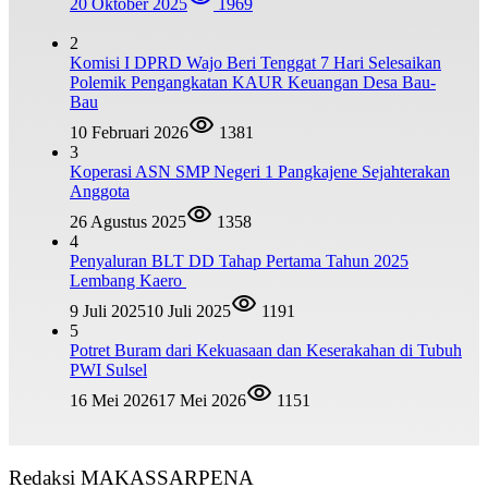
20 Oktober 2025
1969
2
Komisi I DPRD Wajo Beri Tenggat 7 Hari Selesaikan
Polemik Pengangkatan KAUR Keuangan Desa Bau-
Bau
10 Februari 2026
1381
3
Koperasi ASN SMP Negeri 1 Pangkajene Sejahterakan
Anggota
26 Agustus 2025
1358
4
Penyaluran BLT DD Tahap Pertama Tahun 2025
Lembang Kaero
9 Juli 2025
10 Juli 2025
1191
5
Potret Buram dari Kekuasaan dan Keserakahan di Tubuh
PWI Sulsel
16 Mei 2026
17 Mei 2026
1151
Redaksi MAKASSARPENA