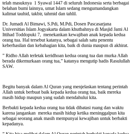
telah masuknya 1 Syawal 1447 di seluruh Indonesia serta berbagai
belahan bumi lainnya, umat Islam sedang mengumandangkan
kalimat tauhid, takbir, tahmid dan tahlil.
Dr. Jumadi Al Bimawi, S.Pdi, M.Pdi, Dosen Pascasarjana
Universitias Islam Jogyakarta dalam khutbahnya di Masjid Jami Al
Ittihad Toddopuki 7, menekankan kewajiban anak kepada kedua
orang tua. Hal tersebut katanya, sebagai salah satu penentu
keberhasilan dan kebahagian kita, baik di dunia maupun di akhirat.
” Ridho Allah terletak keridhoan kedua orang tua dan murka Allah
berada dikemurkaan orang tua,” katanya mengutip hadis Rasulullah
SAW.
Begitu banyak dalam Al Quran yang menjelaskan tentang perintah
Allah untuk berbuat baik kepada kedua orang tua, baik mereka
masih hidup maupun yang sudah mendahului kita.
Berbakti kepada kedua orang tua tidak dibatasi ruang dan waktu
karena jangankan mereka masih hidup ketika meninggalpun kita
sebagai seorang anak masih mempunyai kewajiban untuk berbakti
kepadanya.
” Kita bisa melihat dalam Al Quran perintah berbakti kepada kedua