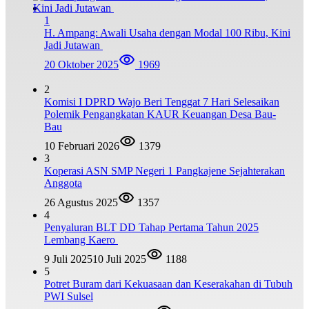
1
H. Ampang: Awali Usaha dengan Modal 100 Ribu, Kini
Jadi Jutawan
20 Oktober 2025
1969
2
Komisi I DPRD Wajo Beri Tenggat 7 Hari Selesaikan
Polemik Pengangkatan KAUR Keuangan Desa Bau-
Bau
10 Februari 2026
1379
3
Koperasi ASN SMP Negeri 1 Pangkajene Sejahterakan
Anggota
26 Agustus 2025
1357
4
Penyaluran BLT DD Tahap Pertama Tahun 2025
Lembang Kaero
9 Juli 2025
10 Juli 2025
1188
5
Potret Buram dari Kekuasaan dan Keserakahan di Tubuh
PWI Sulsel