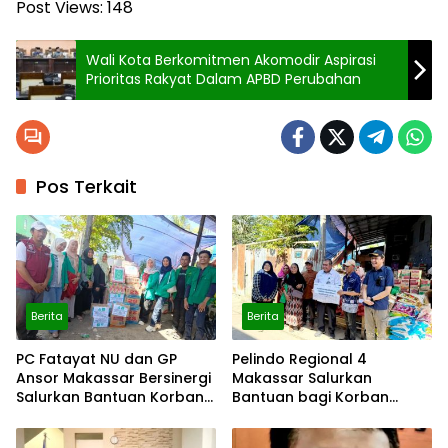
Post Views:
148
Wali Kota Berkomitmen Akomodir Aspirasi
Prioritas Rakyat Dalam APBD Perubahan
Pos Terkait
Berita
Berita
PC Fatayat NU dan GP
Pelindo Regional 4
Ansor Makassar Bersinergi
Makassar Salurkan
Salurkan Bantuan Korban
Bantuan bagi Korban
Kebakaran
Kebakaran Tallo