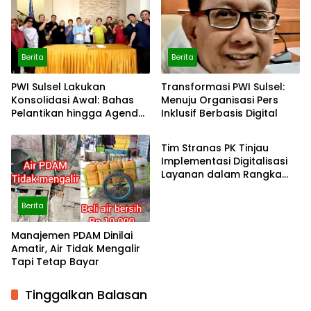
Berita
Berita
PWI Sulsel Lakukan
Transformasi PWI Sulsel:
Konsolidasi Awal: Bahas
Menuju Organisasi Pers
Pelantikan hingga Agenda
Inklusif Berbasis Digital
Berita
Porwanas 2027
Tim Stranas PK Tinjau
Implementasi Digitalisasi
Layanan dalam Rangka
Evaluasi NLE dan Uji Coba
Automatic Approval SPOG
Berita
Manajemen PDAM Dinilai
Amatir, Air Tidak Mengalir
Tapi Tetap Bayar
Tinggalkan Balasan