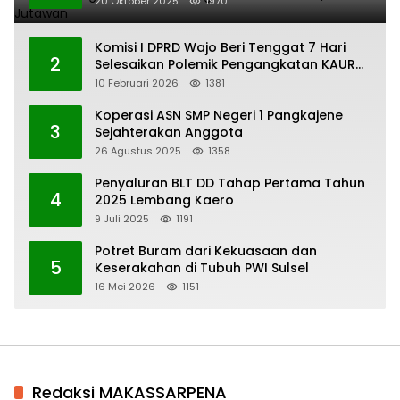
20 Oktober 2025
1970
Komisi I DPRD Wajo Beri Tenggat 7 Hari
2
Selesaikan Polemik Pengangkatan KAUR
Keuangan Desa Bau-Bau
10 Februari 2026
1381
Koperasi ASN SMP Negeri 1 Pangkajene
3
Sejahterakan Anggota
26 Agustus 2025
1358
Penyaluran BLT DD Tahap Pertama Tahun
4
2025 Lembang Kaero
9 Juli 2025
1191
Potret Buram dari Kekuasaan dan
5
Keserakahan di Tubuh PWI Sulsel
16 Mei 2026
1151
Redaksi MAKASSARPENA