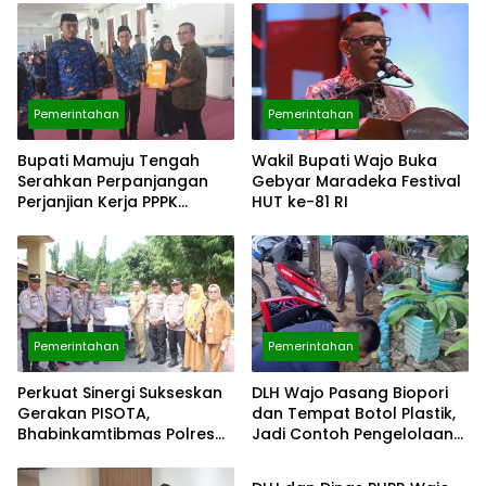
Pemerintahan
Pemerintahan
Bupati Mamuju Tengah
Wakil Bupati Wajo Buka
Serahkan Perpanjangan
Gebyar Maradeka Festival
Perjanjian Kerja PPPK
HUT ke-81 RI
Formasi Tahun 2023 dan
2025
Pemerintahan
Pemerintahan
Perkuat Sinergi Sukseskan
DLH Wajo Pasang Biopori
Gerakan PISOTA,
dan Tempat Botol Plastik,
Bhabinkamtibmas Polres
Jadi Contoh Pengelolaan
Pemerintahan
Wajo Resmi Jadi
Sampah di Perkantoran
Penggerak Cinta