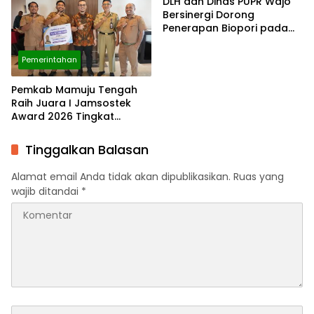
DLH dan Dinas PUPR Wajo
Lingkungan
Bersinergi Dorong
Penerapan Biopori pada
Setiap Perencanaan
Bangunan
Pemerintahan
Pemkab Mamuju Tengah
Raih Juara I Jamsostek
Award 2026 Tingkat
Provinsi Sulawesi Barat
Tinggalkan Balasan
Alamat email Anda tidak akan dipublikasikan.
Ruas yang
wajib ditandai
*