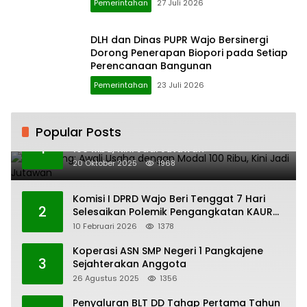
Pemerintahan
27 Juli 2026
DLH dan Dinas PUPR Wajo Bersinergi
Dorong Penerapan Biopori pada Setiap
Perencanaan Bangunan
Pemerintahan
23 Juli 2026
Popular Posts
H. Ampang: Awali Usaha dengan Modal
1
100 Ribu, Kini Jadi Jutawan
20 Oktober 2025
1968
Komisi I DPRD Wajo Beri Tenggat 7 Hari
2
Selesaikan Polemik Pengangkatan KAUR
Keuangan Desa Bau-Bau
10 Februari 2026
1378
Koperasi ASN SMP Negeri 1 Pangkajene
3
Sejahterakan Anggota
26 Agustus 2025
1356
Penyaluran BLT DD Tahap Pertama Tahun