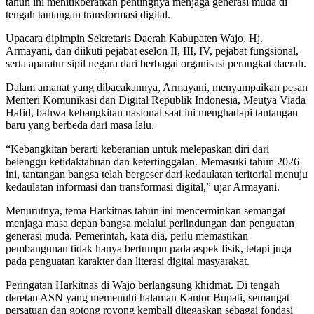
tahun ini menitikberatkan pentingnya menjaga generasi muda di
tengah tantangan transformasi digital.
Upacara dipimpin Sekretaris Daerah Kabupaten Wajo, Hj.
Armayani, dan diikuti pejabat eselon II, III, IV, pejabat fungsional,
serta aparatur sipil negara dari berbagai organisasi perangkat daerah.
Dalam amanat yang dibacakannya, Armayani, menyampaikan pesan
Menteri Komunikasi dan Digital Republik Indonesia, Meutya Viada
Hafid, bahwa kebangkitan nasional saat ini menghadapi tantangan
baru yang berbeda dari masa lalu.
“Kebangkitan berarti keberanian untuk melepaskan diri dari
belenggu ketidaktahuan dan ketertinggalan. Memasuki tahun 2026
ini, tantangan bangsa telah bergeser dari kedaulatan teritorial menuju
kedaulatan informasi dan transformasi digital,” ujar Armayani.
Menurutnya, tema Harkitnas tahun ini mencerminkan semangat
menjaga masa depan bangsa melalui perlindungan dan penguatan
generasi muda. Pemerintah, kata dia, perlu memastikan
pembangunan tidak hanya bertumpu pada aspek fisik, tetapi juga
pada penguatan karakter dan literasi digital masyarakat.
Peringatan Harkitnas di Wajo berlangsung khidmat. Di tengah
deretan ASN yang memenuhi halaman Kantor Bupati, semangat
persatuan dan gotong royong kembali ditegaskan sebagai fondasi