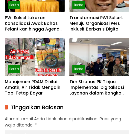
Berita
Berita
PWI Sulsel Lakukan
Transformasi PWI Sulsel:
Konsolidasi Awal: Bahas
Menuju Organisasi Pers
Pelantikan hingga Agenda
Inklusif Berbasis Digital
Porwanas 2027
Berita
Berita
Manajemen PDAM Dinilai
Tim Stranas PK Tinjau
Amatir, Air Tidak Mengalir
Implementasi Digitalisasi
Tapi Tetap Bayar
Layanan dalam Rangka
Evaluasi NLE dan Uji Coba
Automatic Approval SPOG
Tinggalkan Balasan
Alamat email Anda tidak akan dipublikasikan.
Ruas yang
wajib ditandai
*