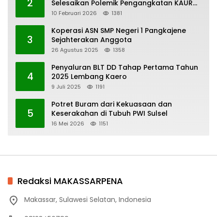
2
Selesaikan Polemik Pengangkatan KAUR
Keuangan Desa Bau-Bau
10 Februari 2026
1381
Koperasi ASN SMP Negeri 1 Pangkajene
3
Sejahterakan Anggota
26 Agustus 2025
1358
Penyaluran BLT DD Tahap Pertama Tahun
4
2025 Lembang Kaero
9 Juli 2025
1191
Potret Buram dari Kekuasaan dan
5
Keserakahan di Tubuh PWI Sulsel
16 Mei 2026
1151
Redaksi MAKASSARPENA
Makassar, Sulawesi Selatan, Indonesia