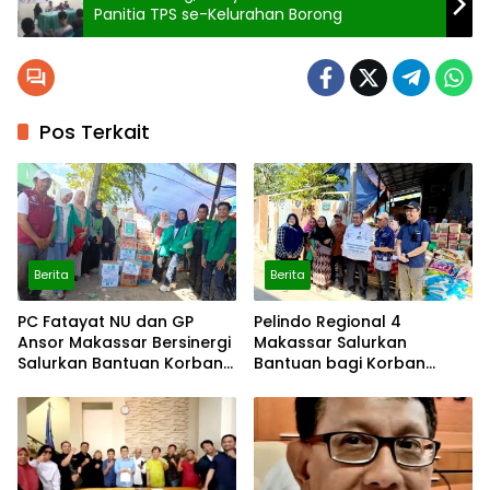
Panitia TPS se-Kelurahan Borong
Pos Terkait
Berita
Berita
PC Fatayat NU dan GP
Pelindo Regional 4
Ansor Makassar Bersinergi
Makassar Salurkan
Salurkan Bantuan Korban
Bantuan bagi Korban
Kebakaran
Kebakaran Tallo