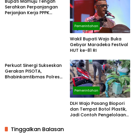
Bupati Mamuju Tengah
Serahkan Perpanjangan
Perjanjian Kerja PPPK
Formasi Tahun 2023 dan
2025
Pemerintahan
Wakil Bupati Wajo Buka
Gebyar Maradeka Festival
HUT ke-81 RI
Pemerintahan
Perkuat Sinergi Sukseskan
Gerakan PISOTA,
Bhabinkamtibmas Polres
Wajo Resmi Jadi
Penggerak Cinta
Pemerintahan
Lingkungan
DLH Wajo Pasang Biopori
dan Tempat Botol Plastik,
Jadi Contoh Pengelolaan
Sampah di Perkantoran
Tinggalkan Balasan