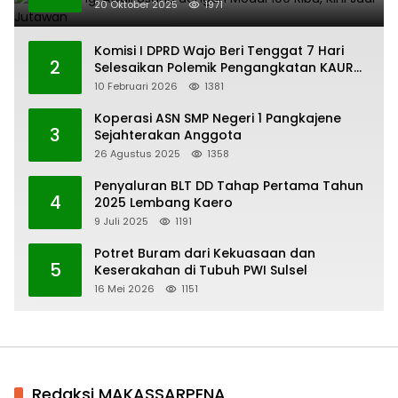
20 Oktober 2025
1971
Komisi I DPRD Wajo Beri Tenggat 7 Hari
2
Selesaikan Polemik Pengangkatan KAUR
Keuangan Desa Bau-Bau
10 Februari 2026
1381
Koperasi ASN SMP Negeri 1 Pangkajene
3
Sejahterakan Anggota
26 Agustus 2025
1358
Penyaluran BLT DD Tahap Pertama Tahun
4
2025 Lembang Kaero
9 Juli 2025
1191
Potret Buram dari Kekuasaan dan
5
Keserakahan di Tubuh PWI Sulsel
16 Mei 2026
1151
Redaksi MAKASSARPENA