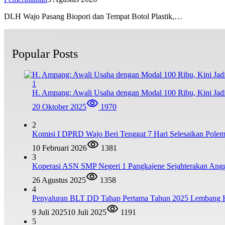
DLH Wajo Pasang Biopori dan Tempat Botol Plastik,…
Popular Posts
1
H. Ampang: Awali Usaha dengan Modal 100 Ribu, Kini Jad
20 Oktober 2025
1970
2
Komisi I DPRD Wajo Beri Tenggat 7 Hari Selesaikan Po
10 Februari 2026
1381
3
Koperasi ASN SMP Negeri 1 Pangkajene Sejahterakan Ang
26 Agustus 2025
1358
4
Penyaluran BLT DD Tahap Pertama Tahun 2025 Lembang
9 Juli 2025
10 Juli 2025
1191
5