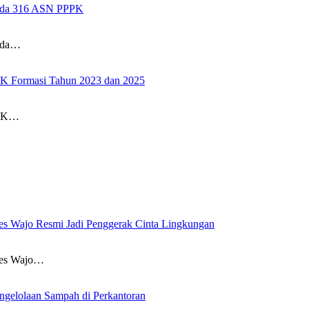
pada 316 ASN PPPK
pada…
PK Formasi Tahun 2023 dan 2025
PPK…
es Wajo Resmi Jadi Penggerak Cinta Lingkungan
res Wajo…
ngelolaan Sampah di Perkantoran