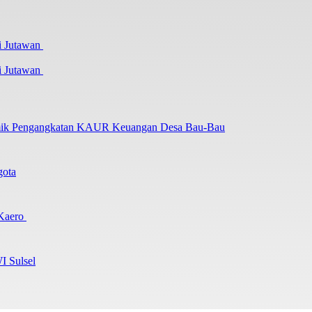
i Jutawan
lemik Pengangkatan KAUR Keuangan Desa Bau-Bau
gota
 Kaero
I Sulsel