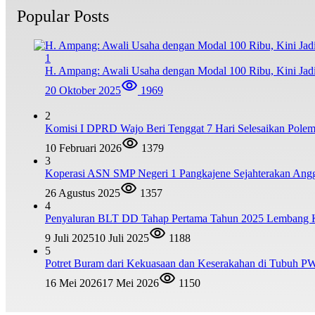
Popular Posts
1
H. Ampang: Awali Usaha dengan Modal 100 Ribu, Kini Jad
20 Oktober 2025
1969
2
Komisi I DPRD Wajo Beri Tenggat 7 Hari Selesaikan Po
10 Februari 2026
1379
3
Koperasi ASN SMP Negeri 1 Pangkajene Sejahterakan Ang
26 Agustus 2025
1357
4
Penyaluran BLT DD Tahap Pertama Tahun 2025 Lembang
9 Juli 2025
10 Juli 2025
1188
5
Potret Buram dari Kekuasaan dan Keserakahan di Tubuh PW
16 Mei 2026
17 Mei 2026
1150