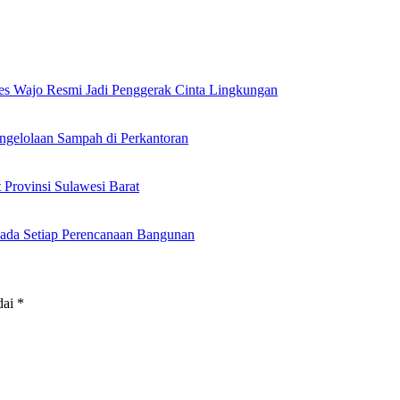
es Wajo Resmi Jadi Penggerak Cinta Lingkungan
ngelolaan Sampah di Perkantoran
Provinsi Sulawesi Barat
ada Setiap Perencanaan Bangunan
dai
*