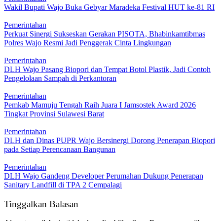
Wakil Bupati Wajo Buka Gebyar Maradeka Festival HUT ke-81 RI
Pemerintahan
Perkuat Sinergi Sukseskan Gerakan PISOTA, Bhabinkamtibmas
Polres Wajo Resmi Jadi Penggerak Cinta Lingkungan
Pemerintahan
DLH Wajo Pasang Biopori dan Tempat Botol Plastik, Jadi Contoh
Pengelolaan Sampah di Perkantoran
Pemerintahan
Pemkab Mamuju Tengah Raih Juara I Jamsostek Award 2026
Tingkat Provinsi Sulawesi Barat
Pemerintahan
DLH dan Dinas PUPR Wajo Bersinergi Dorong Penerapan Biopori
pada Setiap Perencanaan Bangunan
Pemerintahan
DLH Wajo Gandeng Developer Perumahan Dukung Penerapan
Sanitary Landfill di TPA 2 Cempalagi
Tinggalkan Balasan