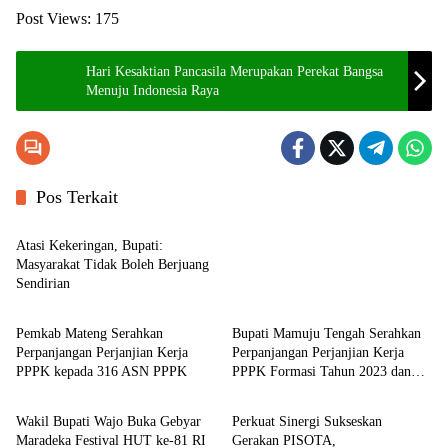
Post Views:
175
Hari Kesaktian Pancasila Merupakan Perekat Bangsa
Menuju Indonesia Raya
Pos Terkait
Pemerintahan
Pemerintahan
Atasi Kekeringan, Bupati:
Masyarakat Tidak Boleh Berjuang
Sendirian
Pemerintahan
Pemerintahan
Pemkab Mateng Serahkan
Bupati Mamuju Tengah Serahkan
Perpanjangan Perjanjian Kerja
Perpanjangan Perjanjian Kerja
PPPK kepada 316 ASN PPPK
PPPK Formasi Tahun 2023 dan
Pemerintahan
Pemerintahan
2025
Wakil Bupati Wajo Buka Gebyar
Perkuat Sinergi Sukseskan
Maradeka Festival HUT ke-81 RI
Gerakan PISOTA,