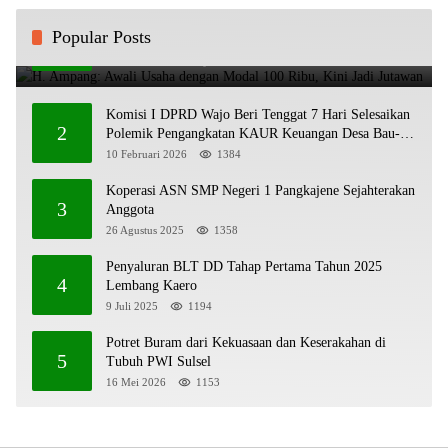
H. Ampang: Awali Usaha dengan Modal 100 Ribu,
Popular Posts
1
Kini Jadi Jutawan
20 Oktober 2025
1972
Komisi I DPRD Wajo Beri Tenggat 7 Hari Selesaikan
2
Polemik Pengangkatan KAUR Keuangan Desa Bau-
Bau
10 Februari 2026
1384
Koperasi ASN SMP Negeri 1 Pangkajene Sejahterakan
3
Anggota
26 Agustus 2025
1358
Penyaluran BLT DD Tahap Pertama Tahun 2025
4
Lembang Kaero
9 Juli 2025
1194
Potret Buram dari Kekuasaan dan Keserakahan di
5
Tubuh PWI Sulsel
16 Mei 2026
1153