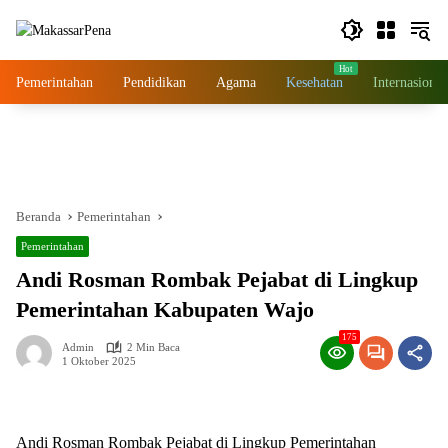
Langsung
ke
konten
Pemerintahan
Pendidikan
Agama
Kesehatan
Internasional
Beranda
Pemerintahan
Pemerintahan
Andi Rosman Rombak Pejabat di Lingkup
Pemerintahan Kabupaten Wajo
175
Admin
2 Min Baca
1 Oktober 2025
Andi Rosman Rombak Pejabat di Lingkup Pemerintahan