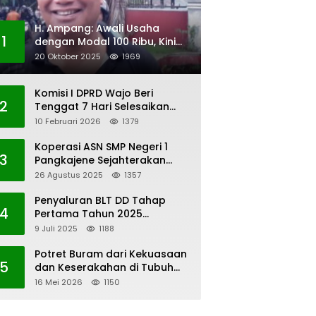
H. Ampang: Awali Usaha
1
dengan Modal 100 Ribu, Kini
Jadi Jutawan
20 Oktober 2025
1969
Komisi I DPRD Wajo Beri
2
Tenggat 7 Hari Selesaikan
Polemik Pengangkatan KAUR
10 Februari 2026
1379
Keuangan Desa Bau-Bau
Koperasi ASN SMP Negeri 1
3
Pangkajene Sejahterakan
Anggota
26 Agustus 2025
1357
Penyaluran BLT DD Tahap
4
Pertama Tahun 2025
Lembang Kaero
9 Juli 2025
1188
Potret Buram dari Kekuasaan
5
dan Keserakahan di Tubuh
PWI Sulsel
16 Mei 2026
1150