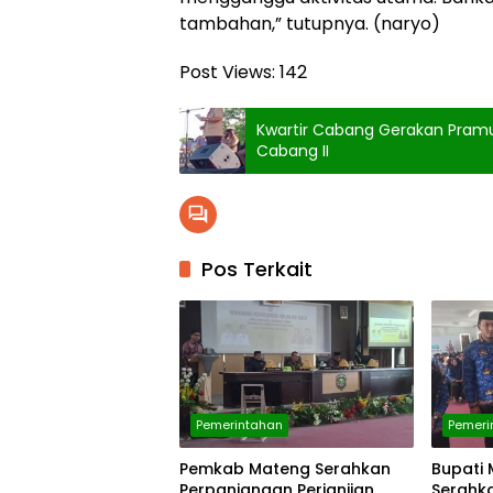
tambahan,” tutupnya. (naryo)
Post Views:
142
Kwartir Cabang Gerakan Pra
Cabang II
Pos Terkait
Pemerintahan
Pemeri
Pemkab Mateng Serahkan
Bupati
Perpanjangan Perjanjian
Serahk