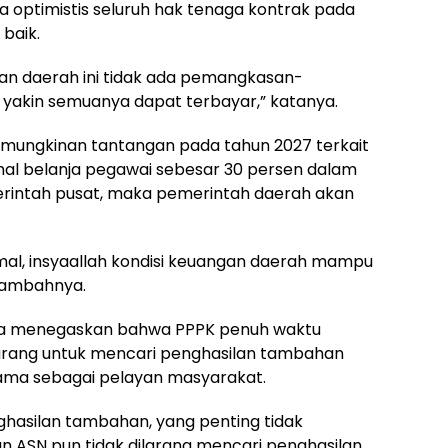
 optimistis seluruh hak tenaga kontrak pada
baik.
an daerah ini tidak ada pemangkasan-
 yakin semuanya dapat terbayar,” katanya.
mungkinan tantangan pada tahun 2027 terkait
al belanja pegawai sebesar 30 persen dalam
emerintah pusat, maka pemerintah daerah akan
al, insyaallah kondisi keuangan daerah mampu
tambahnya.
juga menegaskan bahwa PPPK penuh waktu
arang untuk mencari penghasilan tambahan
ama sebagai pelayan masyarakat.
nghasilan tambahan, yang penting tidak
n ASN pun tidak dilarang mencari penghasilan