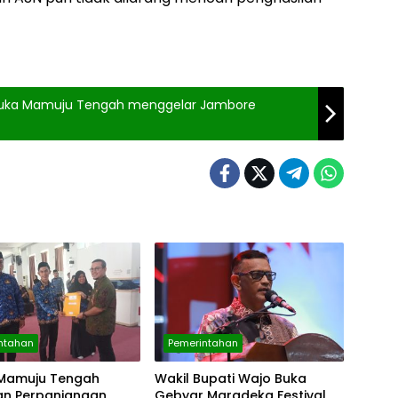
muka Mamuju Tengah menggelar Jambore
ntahan
Pemerintahan
 Mamuju Tengah
Wakil Bupati Wajo Buka
an Perpanjangan
Gebyar Maradeka Festival