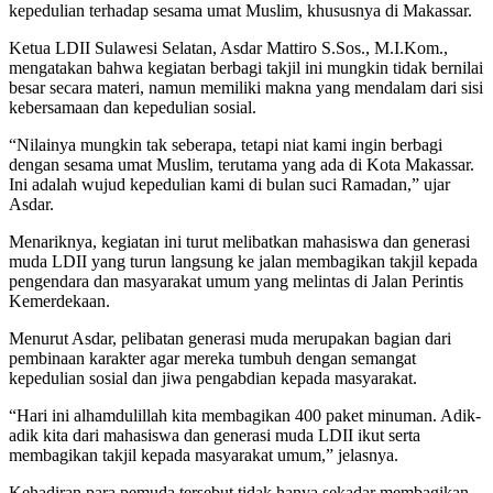
kepedulian terhadap sesama umat Muslim, khususnya di Makassar.
Ketua LDII Sulawesi Selatan, Asdar Mattiro S.Sos., M.I.Kom.,
mengatakan bahwa kegiatan berbagi takjil ini mungkin tidak bernilai
besar secara materi, namun memiliki makna yang mendalam dari sisi
kebersamaan dan kepedulian sosial.
“Nilainya mungkin tak seberapa, tetapi niat kami ingin berbagi
dengan sesama umat Muslim, terutama yang ada di Kota Makassar.
Ini adalah wujud kepedulian kami di bulan suci Ramadan,” ujar
Asdar.
Menariknya, kegiatan ini turut melibatkan mahasiswa dan generasi
muda LDII yang turun langsung ke jalan membagikan takjil kepada
pengendara dan masyarakat umum yang melintas di Jalan Perintis
Kemerdekaan.
Menurut Asdar, pelibatan generasi muda merupakan bagian dari
pembinaan karakter agar mereka tumbuh dengan semangat
kepedulian sosial dan jiwa pengabdian kepada masyarakat.
“Hari ini alhamdulillah kita membagikan 400 paket minuman. Adik-
adik kita dari mahasiswa dan generasi muda LDII ikut serta
membagikan takjil kepada masyarakat umum,” jelasnya.
Kehadiran para pemuda tersebut tidak hanya sekadar membagikan